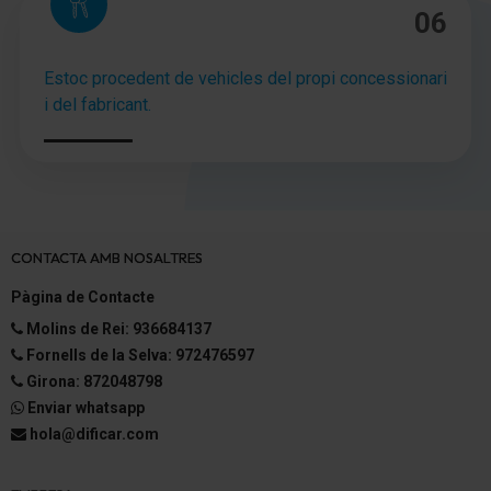
06
Distribuidor eléctrónico de frenada
Asistente a la conducción: Freno de emergencia
Estoc procedent de vehicles del propi concessionari
i del fabricant.
adaptables Tren de rodaje
Llantas de aleación 7x17
Kit reparación de neumáticos
Volante (cuero)
CONTACTA AMB NOSALTRES
Pàgina de Contacte
Columna de dirección (Volante) regulable altura y
longitud
Molins de Rei: 936684137
Fornells de la Selva: 972476597
Dirección asistida electromecánica
Girona: 872048798
Multifunción para Volante
Enviar whatsapp
hola@dificar.com
Programa electrónico de estabilidad (VSA)