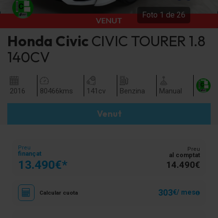
Foto
1
de
26
VENUT
Honda
Civic
CIVIC TOURER 1.8
140CV
2016
80466
kms
141
cv
Benzina
Manual
Venut
Preu
Preu
finançat
al comptat
13.490€*
14.490€
303
€/ mes
Calcular cuota