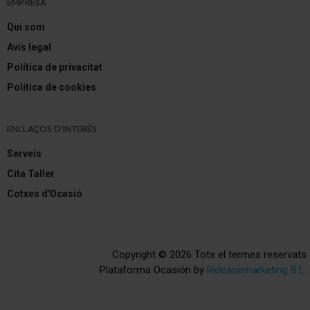
EMPRESA
Asistente a la conducción: Asistente de subidas
Qui som
Caja de cambios 6-marcha
Avís legal
Reducción polución según norma gases escape
Política de privacitat
Euro 5
Política de cookies
Reducción polución según norma gases escape
Euro 6
ENLLAÇOS D'INTERÉS
Sistema Start/Stop
Serveis
Motor 1,8 Ltr. - 104 kW i-VTEC CAT
Cita Taller
Cotxes d'Ocasió
Copyright © 2026 Tots el termes reservats
Plataforma Ocasión by
Releasemarketing S.L.