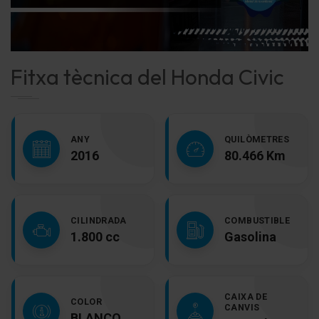
Fitxa tècnica del Honda Civic
ANY
QUILÒMETRES
2016
80.466 Km
CILINDRADA
COMBUSTIBLE
1.800 cc
Gasolina
CAIXA DE
COLOR
CANVIS
BLANCO