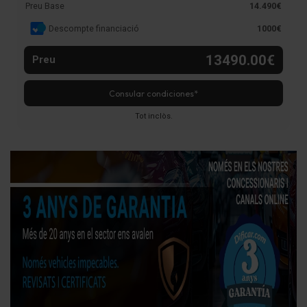
Preu Base
14.490€
Descompte financiació
1000€
13490.00€
Preu
Consular condiciones*
Tot inclòs.