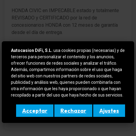
Función automática de las luces (Coming Home,
Leaving Home)
HONDA CIVIC en IMPECABLE estado y totalmente
REVISADO y CERTIFICADO por la red de
Luz de día LED
concesionarios HONDA con 12 meses de garantía
Limpiaparabrisas con Sensor de lluvia
desde el día de entrega.
Limpialuneta trasera
VEHICULO EN OFERTA SI SE FINANCIA
Autocasion DiFi, S.L.
usa cookies propias (necesarias) y de
Paragolpes color carrocería
terceros para personalizar el contenido y los anuncios,
Para más información contactar por teléfono o e-mail
ofrecer funciones de redes sociales y analizar el tráfico.
o si quiere verlo y probarlo sin compromiso en (
Lunas tintadas
Además, compartimos información sobre el uso que haga
DIFIMOLINS / DIFIGIRONA ). Amplio stock en
del sitio web con nuestros partners de redes sociales,
Lunas detrás tintadas (Privacy Glass)
publicidad y análisis web, quienes pueden combinarla con
constante renovación, aceptamos su vehículo como
otra información que les haya proporcionado o que hayan
forma de pago.
Sistema de audio: Radio con Lector de CD (apto
recopilado a partir del uso que haya hecho de sus servicios.
para MP3)
Este anuncio no es vinculante, puede contener
Acceptar
Rechazar
Ajustes
DAB-Tuner (Receptor de radio digital)
errores, se muestra a titulo informativo y no
contractual.
Sistema de sonido