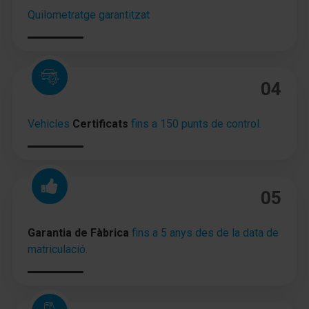
Quilometratge garantitzat
Luces de lectura delante
Guantera iluminación
Retrovisor interior con sistema
04
antideslumbramiento autom.
Parasoles con Espejo (iluminación)
Vehicles
Certificats
fins a 150 punts de control.
Inmovilizador
Sistema de alarma
05
Pomo palanca cambios cuero
Garantia de Fàbrica
fins a 5 anys des de la data de
Anclajes Isofix para Asiento para niños
matriculació.
Cámara de marcha atrás
Sistema antibloqueo (ABS)