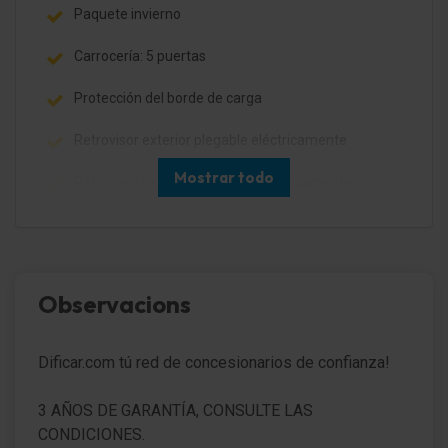
Paquete invierno
Carrocería: 5 puertas
Protección del borde de carga
Retrovisor exterior plegable eléctricamente
Mostrar todo
Retrovisor exterior regulable eléctricamente y
calefactable
Barras portaequipajes en el techo pintado
Intermitente en Retrovisor exterior integrad.
Observacions
Luces antiniebla
Dificar.com tú red de concesionarios de confianza!
Faros Bi-Xenon
Encendido aut. luces de carretera / Sensor de luz
3 AÑOS DE GARANTÍA, CONSULTE LAS
CONDICIONES.