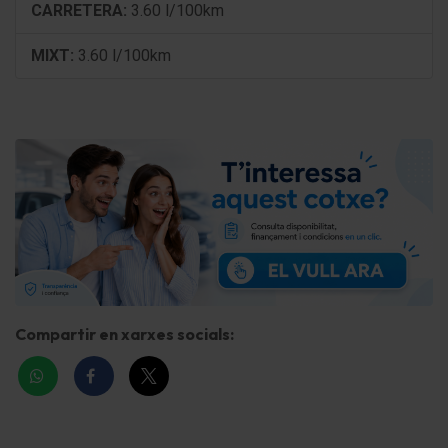
CARRETERA:
3.60 l/100km
Dispositivo manos libres Bluetooth
MIXT:
3.60 l/100km
conexión AUX-IN
Conexión USB + conexión AUX-IN
Smartphone Interfaz (Apple CarPlay & Android
Auto)
Ordenador de a bordo
Sistema audio-navegador
Asistente a la conducción: Ayuda aparcamiento
delante y detrás
Compartir en xarxes socials:
Sistema control presión neumáticos
Control de crucero (Tempomat) con Regulación de
distancia ACC