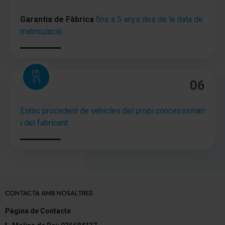
Reposacabezas activos delante
Garantia de Fàbrica
fins a 5 anys des de la data de
Asiento delante izquierda regulable en altura
matriculació.
Asiento delante derecha regulable en altura
Bolsas portaobjetos en respaldo asientos delant.
06
Soporte lumbar Asiento delante izquierda,
regulable eléctricamente
Estoc procedent de vehicles del propi concessionari
Respaldo del asiento trasero dividido/abatible
i del fabricant.
Acceso al maletero
Reposacabezas detrás regulable
Elevalunas eléctric. delante
CONTACTA AMB NOSALTRES
Elevalunas eléctric. detrás
Pàgina de Contacte