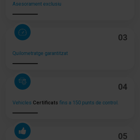
Asesorament exclusiu
Reposabrazos central delante practicable
Reposabrazos central detrás con Portavasos
Cubierta del maletero / Persiana
03
Portaobjetos / Cámara de retención Debajo Suelo
del maletero
Quilometratge garantitzat
Red para equipajes en Maletero/compartimento de
carga
Aire acondicionado
04
Climatizador automático
Vehicles
Certificats
fins a 150 punts de control.
Climatizador automático 2-zonas
Toberas de aire detrás
tapicería asientos: Tela
05