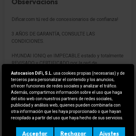
Observacions
Faro LED
Dificar.com tú red de concesionarios de confianza!
Intermitente en Retrovisor exterior integrad.
3 AÑOS DE GARANTÍA, CONSULTE LAS
Regulación del alcance de las luces autom
CONDICIONES.
Encendido automático de luces / Sensor de luz
HYUNDAI IONIQ en IMPECABLE estado y totalmente
REVISADO y CERTIFICADO por la red de
Función automática de las luces (Follow me home)
concesionarios HYUNDAI con 12 meses de garantía
Autocasion DiFi, S.L.
usa cookies propias (necesarias) y de
Apagado luces automático
desde el día de entrega.
terceros para personalizar el contenido y los anuncios,
ofrecer funciones de redes sociales y analizar el tráfico.
Pilotos traseros LED
VEHICULO EN OFERTA SI SE FINANCIA
Además, compartimos información sobre el uso que haga
del sitio web con nuestros partners de redes sociales,
3. Luces de freno
publicidad y análisis web, quienes pueden combinarla con
Para más información contactar por teléfono o e-mail
otra información que les haya proporcionado o que hayan
o si quiere verlo y probarlo sin compromiso en (
Luz de día LED
recopilado a partir del uso que haya hecho de sus servicios.
DIFIMOLINS / DIFIGIRONA ). Amplio stock en
Lavafaros (Equipo lavafaros)
constante renovación, aceptamos su vehículo como
Acceptar
Rechazar
Ajustes
forma de pago.