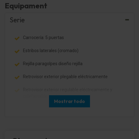
Equipament
Serie
Carrocería: 5 puertas
Estribos laterales (cromado)
Rejilla paragolpes diseño rejilla
Retrovisor exterior plegable eléctricamente
Retrovisor exterior regulable eléctricamente y
calefactable, ambos
Mostrar todo
Retrovisor exterior regulable eléctricamente y
calefactable, con Memory
Retrovisor exterior pintado
Faros Xenon