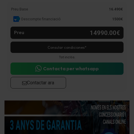
Preu Base
16.490€
Descompte financiació
1500€
14990.00€
Preu
Consular condiciones*
Tot inclòs.
Contacta per whatsapp
Contactar ara