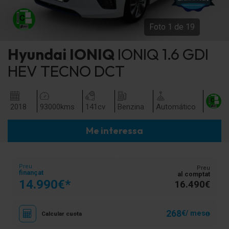
Foto
1
de
19
Hyundai
IONIQ
IONIQ 1.6 GDI
HEV TECNO DCT
2018
93000
kms
141
cv
Benzina
Automático
Me interessa
Preu
Preu
finançat
al comptat
14.990€*
16.490€
268
€/ mes
Calcular cuota