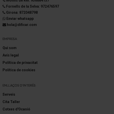
Molins de Rei: 936684137
Elevalunas eléctric. delante + detrás
Fornells de la Selva: 972476597
Elevalunas eléctric. con Protección de
Girona: 872048798
aplastamiento
Enviar whatsapp
hola@dificar.com
Agarraderos de la puerta inter. Cromado
Cierre centralizado
EMPRESA
Cierre centralizado con Mando a distancia
Qui som
Avís legal
Smart-Key
Política de privacitat
Botón-start-stop
Política de cookies
Agarraderos de la puerta ext. color carrocería (con
Moldura cromada)
ENLLAÇOS D'INTERÉS
Protección golpes laterales
Serveis
Cita Taller
Luz de lectura
Cotxes d'Ocasió