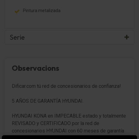
Pintura metalizada
Serie
Paquete Función
Observacions
Paquete iluminación
Carrocería: 5 puertas
Dificar.com tú red de concesionarios de confianza!
Rejilla paragolpes, Activo Válvulas de
5 AÑOS DE GARANTÍA HYUNDAI.
estrangulación de aire, regulable
Retrovisor exterior plegable eléctricamente
HYUNDAI KONA en IMPECABLE estado y totalmente
REVISADO y CERTIFICADO por la red de
Retrovisor exterior regulable eléctricamente y
concesionarios HYUNDAI con 60 meses de garantía
calefactable, ambos
desde el día de entrega.