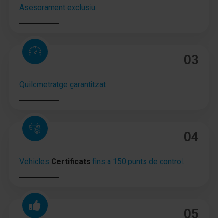
pantalla táctil en color (12,25 Pulgada)
Asesorament exclusiu
Tempomat adaptable basado en la navegación
(Tempomat) con Regulación de distancia (NSCC)
Airbag lado del conductor
03
Airbag acompañante
Quilometratge garantitzat
Airbag lateral delante centro (Central Airbag)
Sistema de airbag para la cabeza
04
Airbag lateral delante
Airbag acompañante Desconectable
Vehicles
Certificats
fins a 150 punts de control.
Reposabrazos central delante con Compartimento
Reposabrazos central detrás
05
Cubierta del maletero / Persiana