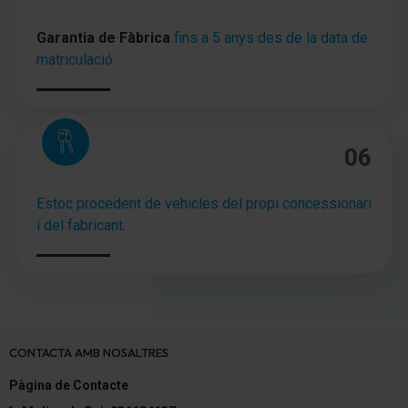
Red para equipajes en Maletero/compartimento de
Garantia de Fàbrica
fins a 5 anys des de la data de
carga
matriculació.
Toberas de aire detrás
tapicería asientos: Tela
06
Asiento delante izquierda regulable eléctricamente
Asiento delante derecha regulable eléctricamente
Estoc procedent de vehicles del propi concessionari
i del fabricant.
Asiento delante izquierda regulable en altura
Asiento delante derecha regulable en altura
Bolsas portaobjetos en respaldo asientos delant.
CONTACTA AMB NOSALTRES
Soporte lumbar Asiento delante izquierda,
regulable eléctricamente
Pàgina de Contacte
Respaldo del asiento trasero dividido/abatible