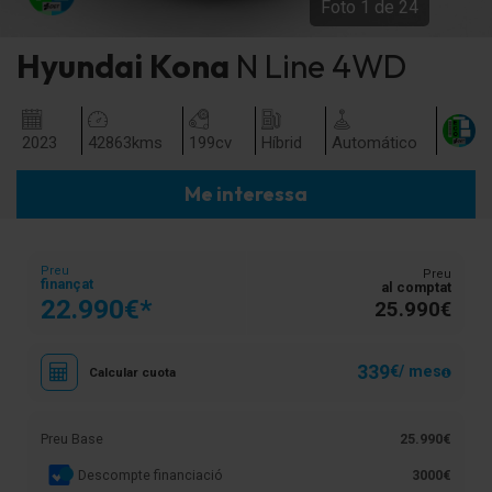
Foto
1
de
24
Hyundai
Kona
N Line 4WD
2023
42863
kms
199
cv
Híbrid
Automático
Me interessa
Preu
Preu
finançat
al comptat
22.990€*
25.990€
339
€/ mes
Calcular cuota
Preu Base
25.990€
Descompte financiació
3000€