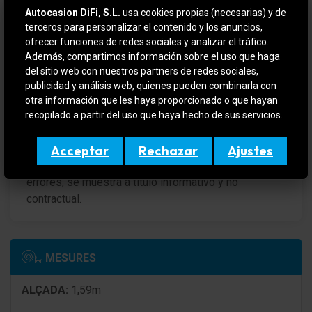
Retrovisor exterior Abyss Black
Autocasion DiFi, S.L.
usa cookies propias (necesarias) y de
terceros para personalizar el contenido y los anuncios,
VEHICULO EN OFERTA SI SE FINANCIA
Barras portaequipajes en el techo
ofrecer funciones de redes sociales y analizar el tráfico.
Además, compartimos información sobre el uso que haga
Para más información contactar por teléfono o e-mail
Regulación del alcance de las luces
del sitio web con nuestros partners de redes sociales,
o si quiere verlo y probarlo sin compromiso en (
publicidad y análisis web, quienes pueden combinarla con
Encendido automático de luces / Sensor de luz
DIFIMOLINS / DIFIGIRONA ). Amplio stock en
otra información que les haya proporcionado o que hayan
constante renovación, aceptamos su vehículo como
recopilado a partir del uso que haya hecho de sus servicios.
Asistente a la conducción: Asistente luz carretera
forma de pago.
Acceptar
Rechazar
Ajustes
Luz antiniebla trasera
Este anuncio no es vinculante, puede contener
errores, se muestra a titulo informativo y no
Pilotos traseros LED
contractual.
Banda de luz-LED el Parte trasera
Limpiaparabrisas con Sensor de lluvia
MESURES
Spoiler del techo color carrocería
ALÇADA:
1,59m
Lunas tintado