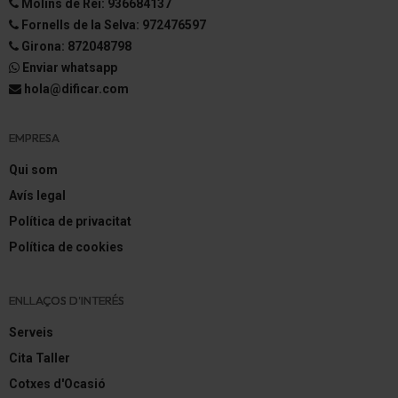
Molins de Rei: 936684137
Fornells de la Selva: 972476597
Reposacabezas detrás regulable
Girona: 872048798
Enviar whatsapp
Elevalunas eléctric. delante
hola@dificar.com
Elevalunas eléctric. detrás
EMPRESA
Elevalunas eléctric. con Protección de
aplastamiento
Qui som
Avís legal
Elevalunas eléctric. delante y detrás, con
Desmontaje/montaje automát.
Política de privacitat
Política de cookies
Agarraderos de la puerta inter. pintado
Cierre centralizado con Mando a distancia
ENLLAÇOS D'INTERÉS
Smart-Key
Serveis
Cita Taller
Botón-start-stop
Cotxes d'Ocasió
Portón eléctric. accionado (Abertura, controlado por