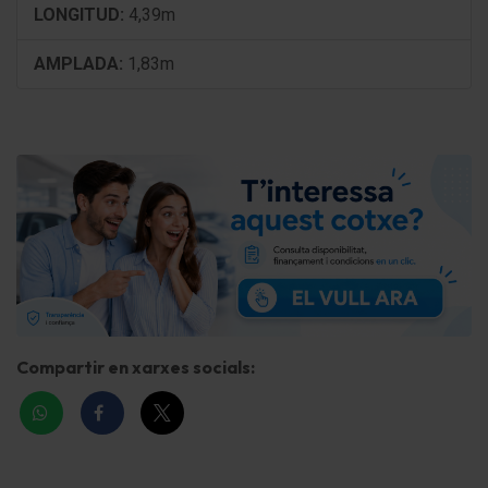
LONGITUD:
4,39m
Lunas Cristal protector ruido
AMPLADA:
1,83m
Lunas detrás tintadas (Privacy Glass)
Parabrisas Termoaislante
Luna trasera calefactable(s)
Receptor de radio digital (DAB+)
6 Altavoces
Dispositivo manos libres Bluetooth
Conexión USB (Modelo C, 2-posiciones)
Compartir en xarxes socials:
Asistente a la conducción: sistema de seguridad
con automático Aviso de socorro (ERA GLONASS /
eCall)
Conexión USB consola central