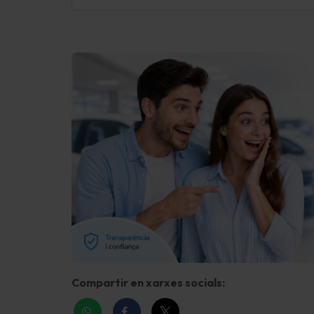
Asistente a la conducción: sistema de seguri
con automático Aviso de socorro (ERA GLON
/ eCall)
pantalla táctil en color (8,0 Pulgada)
Conexión USB consola central
Lifetime MapCare (servicio básico de internet
Conexión USB detrás
Wireless SmartLink (Apple CarPlay)
Digital Cabina del piloto (Cockpit Digital)
Ayuda aparcamiento detrás
Compartir en xarxes socials:
Sistema control presión neumáticos