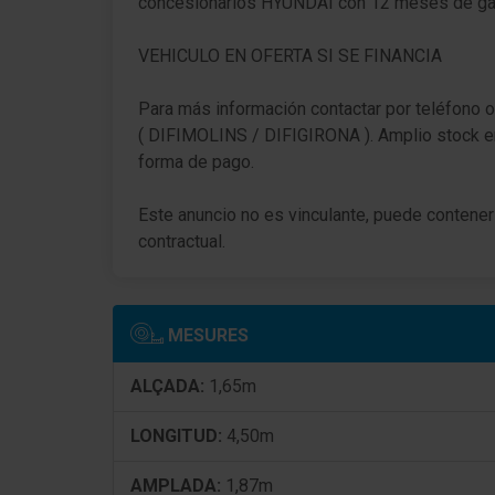
concesionarios HYUNDAI con 12 meses de gara
Activos Luz de freno (ESS)
VEHICULO EN OFERTA SI SE FINANCIA
3. Luces de freno
Para más información contactar por teléfono o
Luz de día LED
( DIFIMOLINS / DIFIGIRONA ). Amplio stock e
forma de pago.
Limpiaparabrisas con Sensor de lluvia
Este anuncio no es vinculante, puede contener 
Lunas tintado
contractual.
Lunas Cristal protector ruido
Luna trasera calefactable(s)
MESURES
Sistema de audio: Radio RDS
ALÇADA:
1,65m
Receptor de radio digital (DAB+)
LONGITUD:
4,50m
6 Altavoces
AMPLADA:
1,87m
Dispositivo manos libres Bluetooth