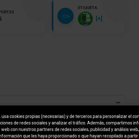
ETIQUETA
PORTES
[+]
5
.
usa cookies propias (necesarias) y de terceros para personalizar el con
Toberas de aire detrás
ciones de redes sociales y analizar el tráfico. Además, compartimos in
o web con nuestros partners de redes sociales, publicidad y análisis we
tapicería asientos: Tela
información que les haya proporcionado o que hayan recopilado a partir