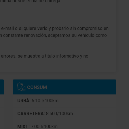
ntía desde el día de entrega.
Parasoles con Espejo
Parasoles con Espejo (iluminación)
 e-mail o si quiere verlo y probarlo sin compromiso en
n constante renovación, aceptamos su vehículo como
Sensor empañado lunas / Regulación
Pomo palanca cambios cuero
errores, se muestra a titulo informativo y no
Cámara de marcha atrás
Cargador wireless para Smartphone
Sistema antibloqueo (ABS)
CONSUM
Distribuidor eléctrónico de frenada
URBÀ:
6.10 l/100km
Asistente del freno
CARRETERA:
8.50 l/100km
Freno de estacionamiento eléctric. (EPB)
MIXT:
7.00 l/100km