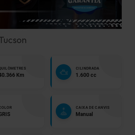
 Tucson
QUILÒMETRES
CILINDRADA
40.366 Km
1.600 cc
COLOR
CAIXA DE CANVIS
GRIS
Manual