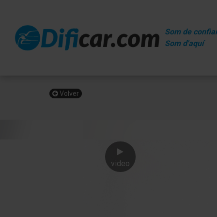
Som de confia
Som d'aquí
Volver
video