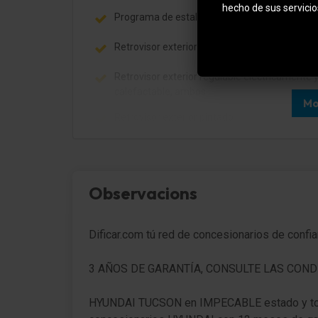
hecho de sus servicio
Programa de estabilidad para el remolque (T
Retrovisor exterior plegable eléctricamente
Retrovisor exterior regulable eléctricamente 
calefactable, ambos
Mo
Retrovisor exterior pintado
Barras portaequipajes en el techo
Faro Faros LED-Matrix
Observacions
Intermitente en Retrovisor exterior integrad.
Dificar.com tú red de concesionarios de confi
Encendido automático de luces / Sensor de l
Asistente a la conducción: Asistente luz
3 AÑOS DE GARANTÍA, CONSULTE LAS COND
carretera
HYUNDAI TUCSON en IMPECABLE estado y tot
Luz de giro