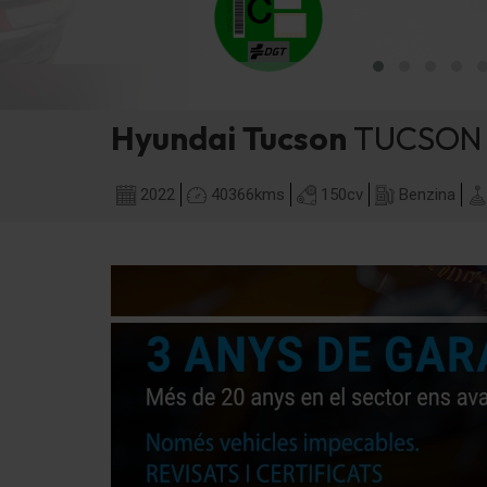
Hyundai
Tucson
TUCSON 
2022
40366
kms
150
cv
Benzina