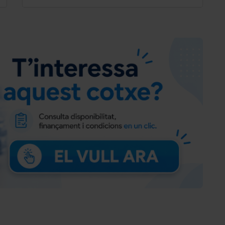
Asistente a la conducción: Función autónoma del
freno emergencia incl. Aviso de colisión frontal
dad
(FCA)
ASS
Asistente a la conducción: Freno multicolisión
(Multi Collision Brake)
Asistente a la conducción: Reconocimiento de
señales de tráfico, ampliado (Control crucero y
limitador velocidad)
)
Asistente a la conducción: activo Asistente de
mantenimiento de carril (LKAS, Lane Keep Assist
System)
Asistente a la conducción: Asistente para la
atención
Llantas de aleación 7x17 (5 radios)
Rueda de repuesto (Aleación)
Volante (cuero) con Multifunción