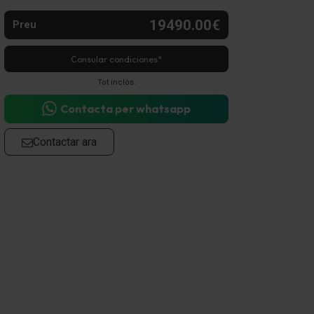
19490.00€
Preu
Consular condiciones*
Tot inclòs.
Contacta per whatsapp
Contactar ara