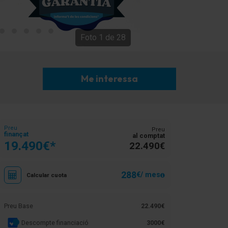
Foto
1
de
28
Me interessa
Preu
Preu
finançat
al comptat
19.490€*
22.490€
288
€/ mes
Calcular cuota
Preu Base
22.490€
Descompte financiació
3000€