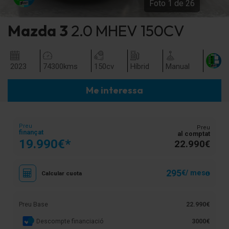
Foto
1
de
26
Mazda
3
2.0 MHEV 150CV
2023
74300
kms
150
cv
Híbrid
Manual
Me interessa
Preu
Preu
finançat
al comptat
19.990€*
22.990€
295
€/ mes
Calcular cuota
Preu Base
22.990€
Descompte financiació
3000€