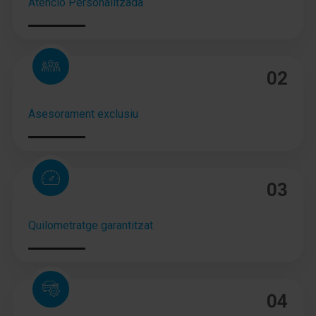
Atenció Personalitzada
Airbag de rodilla lado del conductor
adaptativa Control de crucero (Tempomat) con Pre-
Crash-System
adaptativa Control de crucero (Tempomat) con
02
Asistente para atascos (MRCC)
Airbag lado del conductor
Asesorament exclusiu
Airbag acompañante
Airbag lateral delante
03
Airbag-cabeza-hombros delante
Quilometratge garantitzat
Airbag-cabeza-hombros detrás
Airbag acompañante Desconectable
Reposabrazos central delante
04