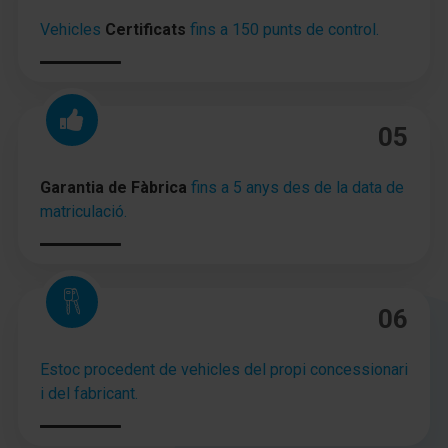
Reposabrazos central detrás con Portavasos
Vehicles
Certificats
fins a 150 punts de control.
Cubierta del maletero / Persiana
Techo interior Negro
05
Revestimiento de montantes Terminación alto brillo
Climatizador automático 2-zonas
Garantia de Fàbrica
fins a 5 anys des de la data de
matriculació.
Calefacción del asiento delante
tapicería asientos: Tela
Acabado interior: Costuras de adorno de color
06
Asiento delante izquierda regulable en altura
Estoc procedent de vehicles del propi concessionari
Asiento delante derecha regulable en altura
i del fabricant.
Soporte lumbar Asiento delante izquierda