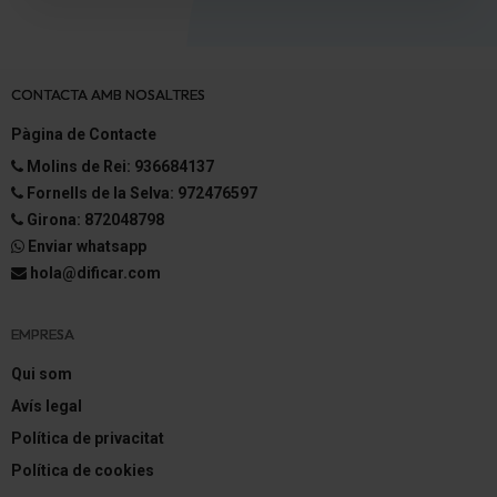
Respaldo del asiento trasero dividido/abatible
Elevalunas eléctric. delante y detrás con Cambio-
confort
CONTACTA AMB NOSALTRES
Cierre centralizado con Mando a distancia
Pàgina de Contacte
Molins de Rei: 936684137
Log in System
Fornells de la Selva: 972476597
Girona: 872048798
Botón-start-stop
Enviar whatsapp
Agarraderos de la puerta ext. color carrocería
hola@dificar.com
Cinturones de seguridad delante regulable en altura
EMPRESA
Tensor del cinturón delante
Qui som
Avís legal
Luces interiores LED
Política de privacitat
Espejo de cortesía iluminación
Política de cookies