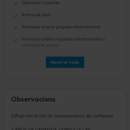
Carrocería: 5 puertas
Antena de disco
Retrovisor exterior plegable eléctricamente
Retrovisor exterior regulable eléctricamente y
calefactable, ambos
Asistente a la conducción: Asistente para
desaparcar
Mostrar todo
Asistente a la conducción: Control de cambio de
carril Plus (BSM)
Retrovisor exterior Negro alto brillo
Observacions
Faro LED
Regulación del alcance de las luces autom
Dificar.com tú red de concesionarios de confianza!
Encendido automático de luces
3 AÑOS DE GARANTÍA, CONSULTE LAS