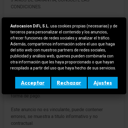
CONDICIONES.
Asistente a la conducción: Asistente luz carretera
(HBC)
MAZDA 3 en IMPECABLE estado y totalmente
Asistente de luces (Coming Home, Leaving Home)
Autocasion DiFi, S.L.
usa cookies propias (necesarias) y de
REVISADO y CERTIFICADO por la red de
terceros para personalizar el contenido y los anuncios,
concesionarios MAZDA con 12 meses de garantía
Asistente a la conducción: Reconocimiento de
ofrecer funciones de redes sociales y analizar el tráfico.
desde el día de entrega.
señales de tráfico (TSR)
Además, compartimos información sobre el uso que haga
del sitio web con nuestros partners de redes sociales,
Pilotos traseros LED
VEHICULO EN OFERTA SI SE FINANCIA
publicidad y análisis web, quienes pueden combinarla con
otra información que les haya proporcionado o que hayan
Freno de emergencia-luz intermitente (ESS)
recopilado a partir del uso que haya hecho de sus servicios.
Para más información contactar por teléfono o e-mail
o si quiere verlo y probarlo sin compromiso en (
3. Luces de freno
DIFIMOLINS / DIFIGIRONA ). Amplio stock en
Acceptar
Rechazar
Ajustes
Luz de día
constante renovación, aceptamos su vehículo como
forma de pago.
Lavafaros (Equipo lavafaros)
Este anuncio no es vinculante, puede contener
Limpiaparabrisas con Sensor de lluvia
errores, se muestra a titulo informativo y no
contractual.
Descongelante del limpiaparabrisas delante