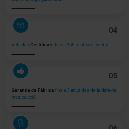
Inmovilizador
Enchufe (enchufe 12V) en Reposabrazos central /
consola central
04
Anclajes Isofix para Asiento para niños
Vehicles
Certificats
fins a 150 punts de control.
Portavasos delante y detrás
Mitsubishi Multi Equipo para diversión MMES
(Radio/CD, Navegador, pantalla táctil)
05
Sistema antibloqueo (ABS)
Garantia de Fàbrica
fins a 5 anys des de la data de
Distribuidor eléctrónico de frenada
matriculació.
Asistente a la conducción: Freno de emergencia
Llantas de aleación 5x15
06
Volante (cuero) con Multifunción