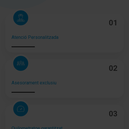
Asiento trasero dividido / plegable
Equipamiento asientos: 5 asientos
01
Reposacabezas delante
Atenció Personalitzada
Elevalunas eléctric. delante + detrás
Cierre centralizado con Mando a distancia
Sistema de encendido y apagado Smart Key
02
Botón-start-stop
Asesorament exclusiu
Agarraderos de la puerta ext. color carrocería
Protección golpes laterales
03
Cinturones de seguridad regulable en altura
Tensor del cinturón delante
Quilometratge garantitzat