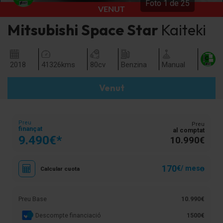
Foto
1
de
25
VENUT
Mitsubishi
Space Star
Kaiteki
2018
41326
kms
80
cv
Benzina
Manual
Venut
Preu
Preu
finançat
al comptat
9.490€*
10.990€
170
€/ mes
Calcular cuota
Preu Base
10.990€
Descompte financiació
1500€