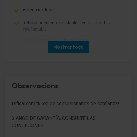
Antena del techo
Retrovisor exterior regulable eléctricamente y
calefactable
Retrovisor exterior color carrocería
Mostrar todo
Intermitente en Retrovisor exterior integrad.
Luces antiniebla
Faro cristal transparente
Observacions
Luz antiniebla trasera
Dificar.com tú red de concesionarios de confianza!
Luz de día
Limpialuneta trasera
3 AÑOS DE GARANTÍA, CONSULTE LAS
CONDICIONES.
Sensor de lluvia/luz