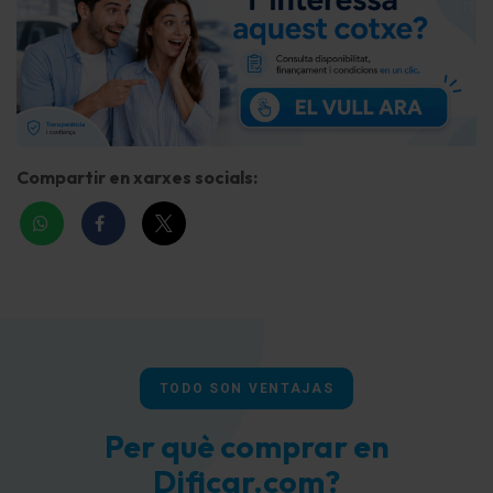
Sistema de airbag para la cabeza detrás
Airbag lateral delante
Airbag acompañante Desconectable
consola central con Guantera
Compartir en xarxes socials:
Cubierta del compartimento de carga
Climatizador automático
? Filtro de polen
tapicería asientos: Tela
Asiento delante derecha regulable en altura
TODO SON VENTAJAS
Asiento delante izquierda regulable en altura
Per què comprar en
Función-asiento-cama, Asientos delante
Dificar.com?