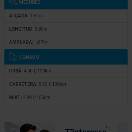
MESURES
USB-Audio-Interfaz
ALÇADA:
1,51m
Cuentarrevoluciones
LONGITUD:
3,80m
Ordenador de a bordo
AMPLADA:
1,67m
Indicador multifunción
CONSUM
Indicador temperatura interior/exterior
URBÀ:
4.50 l/100km
Sistema de navegación
CARRETERA:
5.50 l/100km
Sistema control presión neumáticos
Control de crucero (Tempomat)
MIXT:
4.90 l/100km
Airbag conductor/acompañante
Sistema de airbag para la cabeza delante