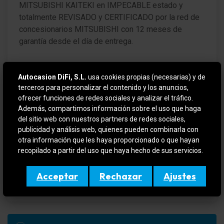
MITSUBISHI KAITEKI en IMPECABLE estado y
Montante B negro
totalmente REVISADO y CERTIFICADO por la red de
concesionarios MITSUBISHI con 12 meses de
Spoiler del techo con 3. Luces de freno
garantía desde el día de entrega.
Paragolpes color carrocería
VEHICULO EN OFERTA SI SE FINANCIA
Lunas detrás tintadas
Autocasion DiFi, S.L.
usa cookies propias (necesarias) y de
terceros para personalizar el contenido y los anuncios,
Para más información contactar por teléfono o e-mail
Lunas atérmicas tintado
ofrecer funciones de redes sociales y analizar el tráfico.
o si quiere verlo y probarlo sin compromiso en (
Además, compartimos información sobre el uso que haga
DIFIMOLINS / DIFIGIRONA ). Amplio stock en
Luna trasera calefactable(s)
del sitio web con nuestros partners de redes sociales,
constante renovación, aceptamos su vehículo como
publicidad y análisis web, quienes pueden combinarla con
Luna trasera tintadas
forma de pago.
otra información que les haya proporcionado o que hayan
recopilado a partir del uso que haya hecho de sus servicios.
Sistema de audio: Radio con CD y MP3
Este anuncio no es vinculante, puede contener
errores, se muestra a titulo informativo y no
Acceptar
Rechazar
Ajustes
4 Altavoces
contractual.
Dispositivo manos libres Bluetooth
conexión AUX-IN (iPod / Reproductor MP3)