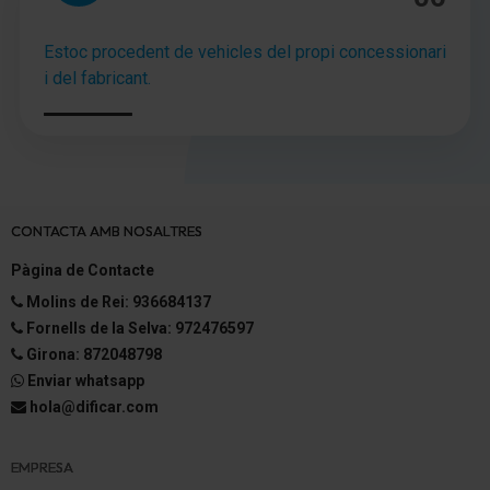
Columna de dirección (Volante) regulable en altura
Estoc procedent de vehicles del propi concessionari
i del fabricant.
Dirección asistida
electrónico Control de estabilidad y tracción (MASC
+ MATC)
Asistente a la conducción: Asistente de subidas
CONTACTA AMB NOSALTRES
Caja de cambios 5-marcha
Pàgina de Contacte
variante del modelo Mejora del CO2 (ClearTec)
Molins de Rei: 936684137
Fornells de la Selva: 972476597
Reducción polución según norma gases escape
Euro 6d-TEMP
Girona: 872048798
Enviar whatsapp
Sistema Start/Stop (ASG)
hola@dificar.com
Motor 1,2 Ltr. - 59 kW
EMPRESA