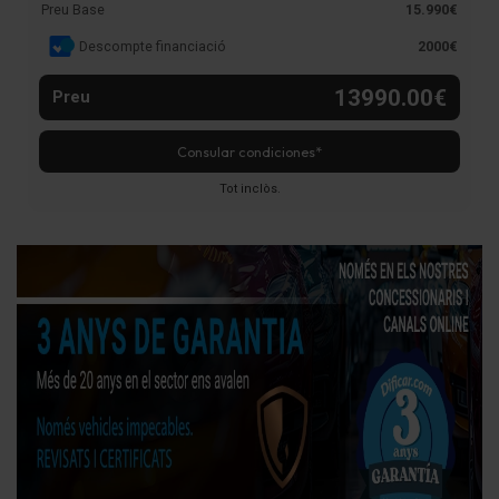
Preu Base
15.990€
Descompte financiació
2000€
13990.00€
Preu
Consular condiciones*
Tot inclòs.