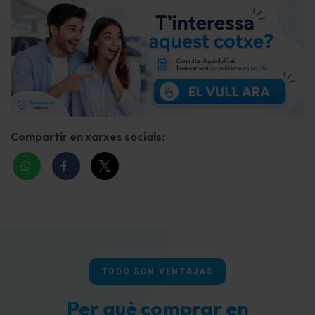
Ordenador de a bordo
Indicador de la temperatura exterior
Sistema control presión neumáticos
Indicador control neumáticos
Compartir en xarxes socials:
Control de crucero (Tempomat)
Airbag conductor/acompañante
Sistema de airbag para la cabeza
Airbag lateral
Airbag acompañante Desconectable
TODO SON VENTAJAS
Reposabrazos central delante
Per què comprar en