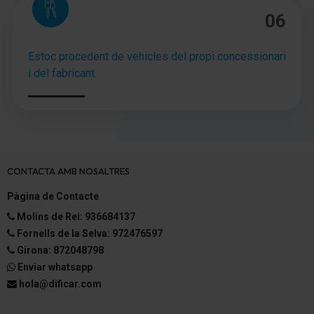
06
Distribuidor eléctrónico de frenada
Asistente del freno
Estoc procedent de vehicles del propi concessionari
i del fabricant.
Asistente a la conducción: sist. vig. entorno (Front
assist) con Freno de emergencia en ciudad
Llantas de aleación 6x16 (Design)
Neumáticos 205/60 R16 ..H
CONTACTA AMB NOSALTRES
Volante con Multifunción
Pàgina de Contacte
Columna de dirección (Volante) regulable
Molins de Rei: 936684137
Fornells de la Selva: 972476597
Columna de dirección (Volante) regulable en altura
Girona: 872048798
Enviar whatsapp
Dirección asistida
hola@dificar.com
electrónico Control de estabilidad (ESC)