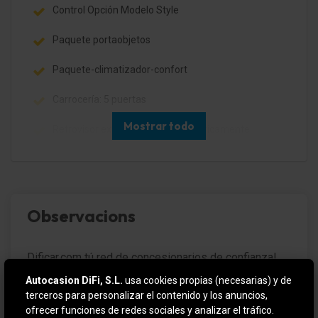
Control Opción Modelo Style
Paquete portaobjetos
Paquete-climatizador-confort
Carrocería: 5 puertas
Mostrar todo
Retrovisor exterior regulable eléctricamente
Retrovisores exteriores regulables eléctricamente,
calefactables y plegables, ambos
Barras portaequipajes en el techo
Observacions
Luces antiniebla con Luz de giro integrad.
Dificar.com tú red de concesionarios de confianza!
Asistente de luces (Coming Home, Leaving Home)
Autocasion DiFi, S.L.
usa cookies propias (necesarias) y de
Pilotos traseros LED
3 AÑOS DE GARANTÍA, CONSULTE LAS
terceros para personalizar el contenido y los anuncios,
CONDICIONES.
ofrecer funciones de redes sociales y analizar el tráfico.