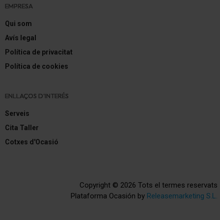
EMPRESA
Diferencial autoblocante electrónico (EDS)
Qui som
Regulación antideslizante (ASR)
Avís legal
Programa electrónico de estabilidad (ESP)
Política de privacitat
Política de cookies
Tipo transmisión: Tracción delantera
Asistente a la conducción: Asistente de subidas
ENLLAÇOS D'INTERÉS
(Hill-Holder)
Serveis
Batalla 2566 mm
Cita Taller
Caja de cambios 6-marcha
Cotxes d'Ocasió
Motor 1,0 Ltr. - 81 kW TSI CAT (DLAA)
Style Go 2
Copyright © 2026 Tots el termes reservats
Plataforma Ocasión by
Releasemarketing S.L.