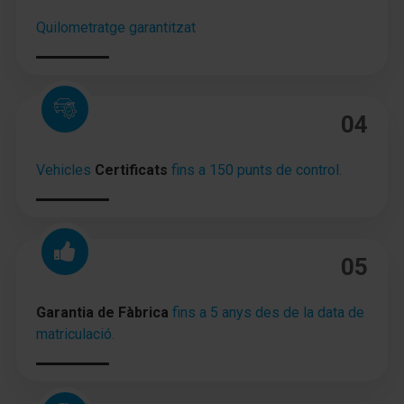
Quilometratge garantitzat
Cierre centralizado con Mando a distancia
Iluminación del maletero
Retrovisor interior con sistema
04
antideslumbramiento autom.
Parasol izquierda con Espejo (iluminación)
Vehicles
Certificats
fins a 150 punts de control.
Parasol derecha con Espejo (iluminación)
Inmovilizador (electrónico)
05
Enchufe (enchufe 12V) delante
Orejas de amarre Maletero/compartimento de
Garantia de Fàbrica
fins a 5 anys des de la data de
carga
matriculació.
Anclajes Isofix para Asiento para niños
Sistema antibloqueo (ABS)