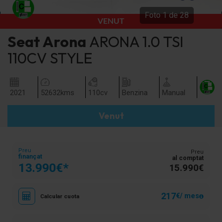
Foto
1
de
28
VENUT
Seat
Arona
ARONA 1.0 TSI
110CV STYLE
2021
52632
kms
110
cv
Benzina
Manual
Venut
Preu
Preu
finançat
al comptat
13.990€*
15.990€
217
€/ mes
Calcular cuota