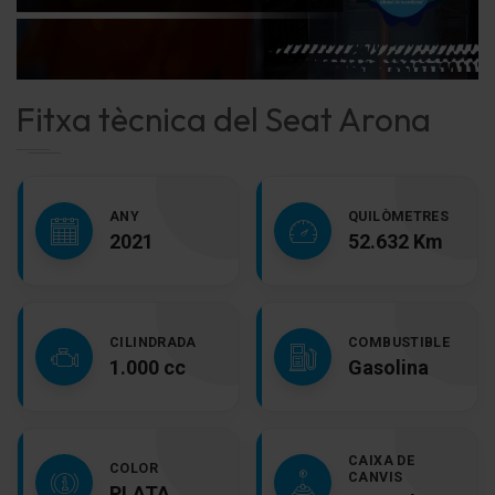
Fitxa tècnica del Seat Arona
ANY
QUILÒMETRES
2021
52.632 Km
CILINDRADA
COMBUSTIBLE
1.000 cc
Gasolina
CAIXA DE
COLOR
CANVIS
PLATA