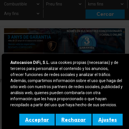
Autocasion DiFi, S.L.
usa cookies propias (necesarias) y de
×
×
Marca: Lexus
Modelo: CT
terceros para personalizar el contenido y los anuncios,
ofrecer funciones de redes sociales y analizar el tráfico.
No s'han trobat resultats.
Además, compartimos información sobre el uso que haga del
sitio web con nuestros partners de redes sociales, publicidad y
análisis web, quienes pueden combinarla con otra
CONTACTA AMB NOSALTRES
información que les haya proporcionado o que hayan
recopilado a partir del uso que haya hecho de sus servicios.
Pàgina de Contacte
Molins de Rei: 936684137
Acceptar
Rechazar
Ajustes
Fornells de la Selva: 972476597