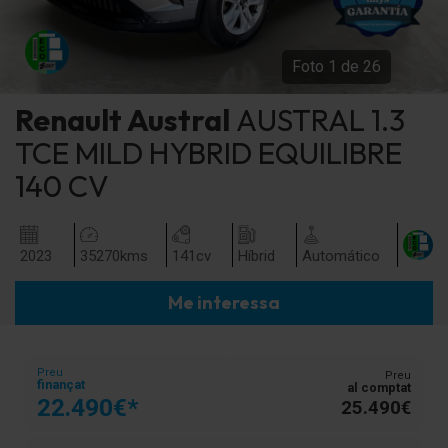
Foto
1
de
26
Renault
Austral
AUSTRAL 1.3
TCE MILD HYBRID EQUILIBRE
140 CV
2023
35270
kms
141
cv
Híbrid
Automático
Me interessa
Preu
Preu
finançat
al comptat
22.490€*
25.490€