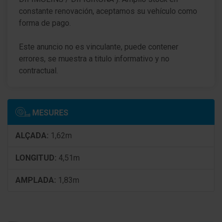
Ayuda aparcamiento detrás
constante renovación, aceptamos su vehículo como
forma de pago.
Sistema control presión neumáticos
Este anuncio no es vinculante, puede contener
Control de crucero (Tempomat)
errores, se muestra a titulo informativo y no
Asistente a la conducción: Alarma de distancia
contractual.
Airbag lado del conductor
Airbag acompañante
MESURES
Sistema de airbag para la cabeza delante
ALÇADA:
1,62m
Sistema de airbag para la cabeza detrás
LONGITUD:
4,51m
Airbag lateral delante centro (Center-Airbag)
AMPLADA:
1,83m
Airbag lateral delante
Airbag acompañante Desconectable