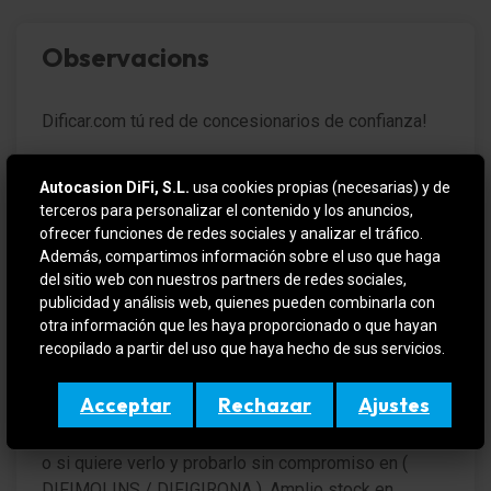
Sensor de luz y lluvia
Observacions
Luz de día LED
Dificar.com tú red de concesionarios de confianza!
Luna trasera calefactable(s)
Asistente a la conducción: sistema de seguridad
3 AÑOS DE GARANTÍA, CONSULTE LAS
Autocasion DiFi, S.L.
usa cookies propias (necesarias) y de
con automático Aviso de socorro (ERA GLONASS /
CONDICIONES.
terceros para personalizar el contenido y los anuncios,
eCall)
ofrecer funciones de redes sociales y analizar el tráfico.
RENAULT AUSTRAL en IMPECABLE estado y
Conexión a USB (Modelo C) consola central delante
Además, compartimos información sobre el uso que haga
totalmente REVISADO y CERTIFICADO por la red de
del sitio web con nuestros partners de redes sociales,
Conexión a USB (Modelo C) consola central detrás
publicidad y análisis web, quienes pueden combinarla con
concesionarios RENAULT con 12 meses de garantía
otra información que les haya proporcionado o que hayan
desde el día de entrega.
Panel de instrumentos digital (12,3 Pulgada)
recopilado a partir del uso que haya hecho de sus servicios.
VEHICULO EN OFERTA SI SE FINANCIA
sistema de información OpenR link (9" pantalla
Acceptar
Rechazar
Ajustes
táctil, Arkamys Classic Sound, DAB+)
Para más información contactar por teléfono o e-mail
Indicador de las marchas
o si quiere verlo y probarlo sin compromiso en (
DIFIMOLINS / DIFIGIRONA ). Amplio stock en