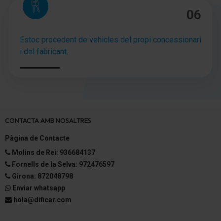
06
Asistente a la conducción: Asistente de subidas
(HSA)
Estoc procedent de vehicles del propi concessionari
Batalla 2667 mm
i del fabricant.
Caja de cambios automática continua - CVT
Reducción polución según norma gases escape
Euro 6d
Eco "Moda" (Conmutador del modo de conducción)
CONTACTA AMB NOSALTRES
Mild-Hybrid-Technologie
Pàgina de Contacte
Molins de Rei: 936684137
híbrido-suave 103 kW (Motor 1,3 Ltr. - 103 kW TCE)
Fornells de la Selva: 972476597
Girona: 872048798
Enviar whatsapp
hola@dificar.com