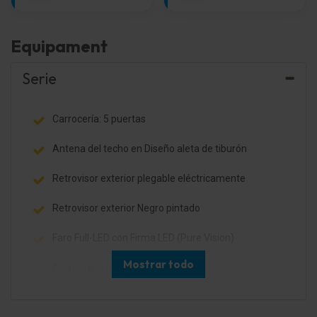
Equipament
Serie
Carrocería: 5 puertas
Antena del techo en Diseño aleta de tiburón
Retrovisor exterior plegable eléctricamente
Retrovisor exterior Negro pintado
Faro Full-LED con Firma LED (Pure Vision)
Mostrar todo
Asistente a la conducción: Reconocimiento de
señales de tráfico
Pilotos traseros LED