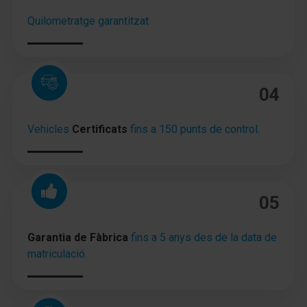
Asistente a la conducción: Asistente de
Quilometratge garantitzat
mantenimiento de carril Activo
Asistente a la conducción: Sensor-reconocimiento
de cansancio
04
Llantas de aleación 7x17 (Maha)
Kit reparación de neumáticos
Vehicles
Certificats
fins a 150 punts de control.
Volante (efecto-cuero)
Columna de dirección (Volante) regulable en altura
05
Columna de dirección (Volante) regulable en
longitud
Garantia de Fàbrica
fins a 5 anys des de la data de
Volante con Palancas de cambio
matriculació.
Programa electrónico de estabilidad (ESP)
Tipo transmisión: Tracción delantera