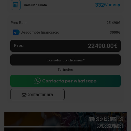
332
€/ mes
Calcular cuota
Preu Base
25.490€
Descompte financiació
3000€
22490.00€
Preu
Consular condiciones*
Tot inclòs.
Contacta per whatsapp
Contactar ara