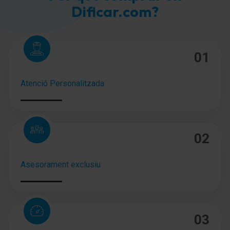
Dificar.com?
Keyless Go
Dispositivo de alarma para Cinturones de seguridad
01
Espejo para niños (retrovisor interior extra para
zona trasera)
Atenció Personalitzada
Parasoles con Espejo (iluminación)
Anclajes Isofix para Asiento para niños
Sistema antibloqueo (ABS)
02
Distribuidor eléctrónico de frenada
Asesorament exclusiu
Asistente a la conducción: Asistente activo del
freno de emergencia con Reconocimiento de
peatones
Freno de estacionamiento eléctric. con Freno con
03
Autohold