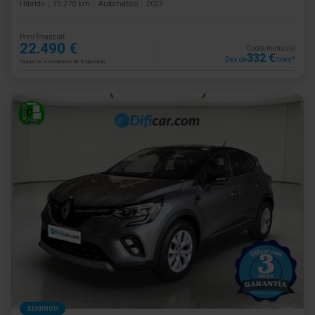
Híbrido
35.270 km
Automático
2023
Preu financiat
22.490 €
Cuota mensual
332 €
Des de
/mes*
*subjecte a condicions de financiació
SEMINOU