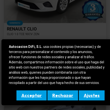
SEMINOU
RENAULT CLIO
CLIO 1.0 TCE 90CV ZEN
Gasolina
53.887 km
Manual
2021
Autocasion DiFi, S.L.
usa cookies propias (necesarias) y de
terceros para personalizar el contenido y los anuncios,
Preu financiat
12.990 €
Cuota mensual
ofrecer funciones de redes sociales y analizar el tráfico.
192 €
Des de
/mes*
*subjecte a condicions de financiació
Además, compartimos información sobre el uso que haga del
sitio web con nuestros partners de redes sociales, publicidad y
análisis web, quienes pueden combinarla con otra
información que les haya proporcionado o que hayan
recopilado a partir del uso que haya hecho de sus servicios.
Acceptar
Rechazar
Ajustes