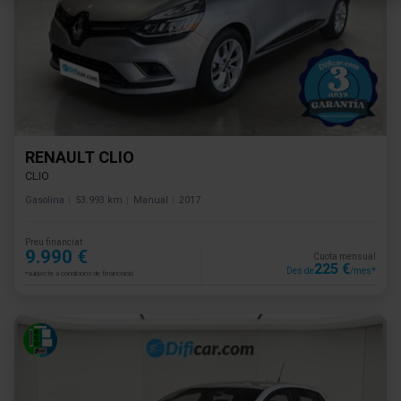
RENAULT CLIO
CLIO
Gasolina
53.993 km
Manual
2017
Preu financiat
9.990 €
Cuota mensual
225 €
Des de
/mes*
*subjecte a condicions de financiació