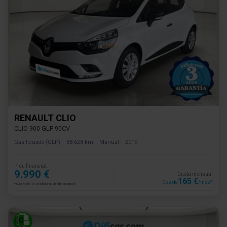
RENAULT CLIO
CLIO 900 GLP 90CV
Gas licuado (GLP)
88.628 km
Manual
2019
Preu financiat
9.990 €
Cuota mensual
165 €
Des de
/mes*
*subjecte a condicions de financiació