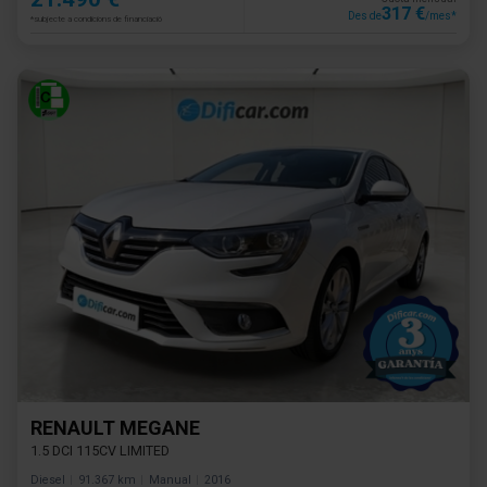
317 €
Des de
/mes*
*subjecte a condicions de financiació
RENAULT MEGANE
1.5 DCI 115CV LIMITED
Diesel
91.367 km
Manual
2016