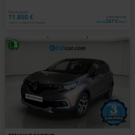
Preu financiat
11.850 €
Cuota mensual
267 €
Des de
/mes*
*subjecte a condicions de financiació