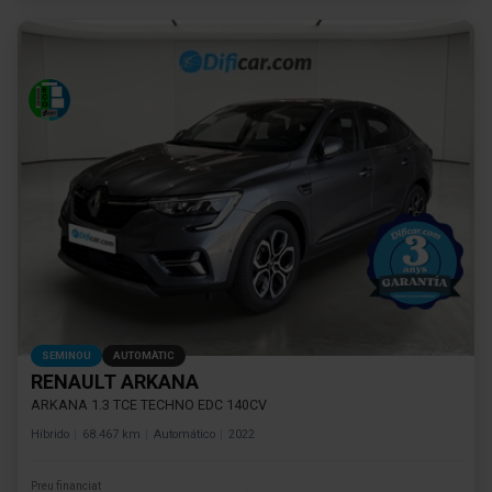
SEMINOU
AUTOMÀTIC
RENAULT ARKANA
ARKANA 1.3 TCE TECHNO EDC 140CV
Híbrido
68.467 km
Automático
2022
Preu financiat