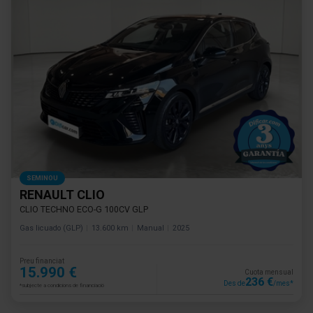
SEMINOU
RENAULT CLIO
CLIO TECHNO ECO-G 100CV GLP
Gas licuado (GLP)
13.600 km
Manual
2025
Preu financiat
15.990 €
Cuota mensual
236 €
Des de
/mes*
*subjecte a condicions de financiació