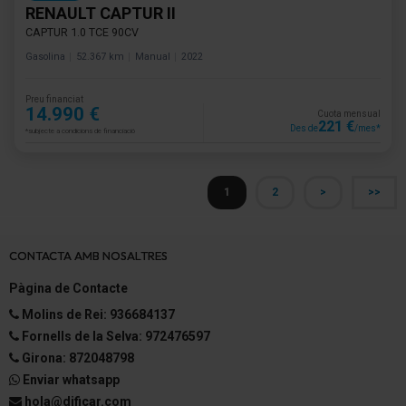
RENAULT CAPTUR II
CAPTUR 1.0 TCE 90CV
Gasolina
52.367 km
Manual
2022
Preu financiat
14.990 €
Cuota mensual
221 €
Des de
/mes*
*subjecte a condicions de financiació
1
2
>
>>
CONTACTA AMB NOSALTRES
Pàgina de Contacte
Molins de Rei: 936684137
Fornells de la Selva: 972476597
Girona: 872048798
Enviar whatsapp
hola@dificar.com