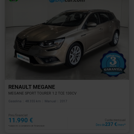
RENAULT MEGANE
MEGANE SPORT TOURER 1.2 TCE 130CV
Gasolina
48.355 km
Manual
2017
Preu financiat
11.990 €
Cuota mensual
237 €
Des de
/mes*
*subjecte a condicions de financiació