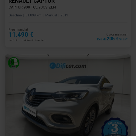
RENAULT CAPTUR
CAPTUR 900 TCE 90CV ZEN
Gasolina
81.899 km
Manual
2019
Preu financiat
11.490 €
Cuota mensual
205 €
Des de
/mes*
*subjecte a condicions de financiació