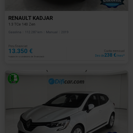
RENAULT KADJAR
1.3 TCe 140 Zen
Gasolina
112.287 km
Manual
2019
Preu financiat
13.350 €
Cuota mensual
238 €
Des de
/mes*
*subjecte a condicions de financiació