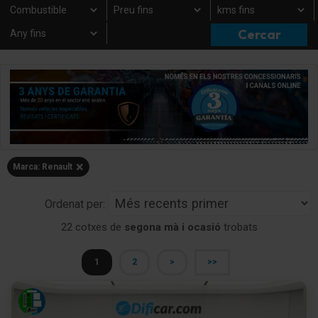
×
Marca: Renault
Ordenat per:
22 cotxes de
segona mà i ocasió
trobats
1
2
>
>>