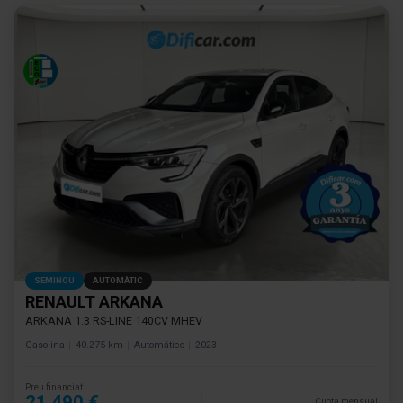
SEMINOU
AUTOMÀTIC
RENAULT ARKANA
ARKANA 1.3 RS-LINE 140CV MHEV
Gasolina
40.275 km
Automático
2023
Preu financiat
21.490 €
Cuota mensual