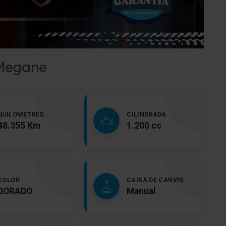
 Megane
QUILÒMETRES
CILINDRADA
48.355 Km
1.200 cc
COLOR
CAIXA DE CANVIS
DORADO
Manual