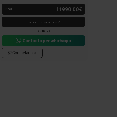
11990.00€
Preu
Consular condiciones*
Tot inclòs.
Contacta per whatsapp
Contactar ara