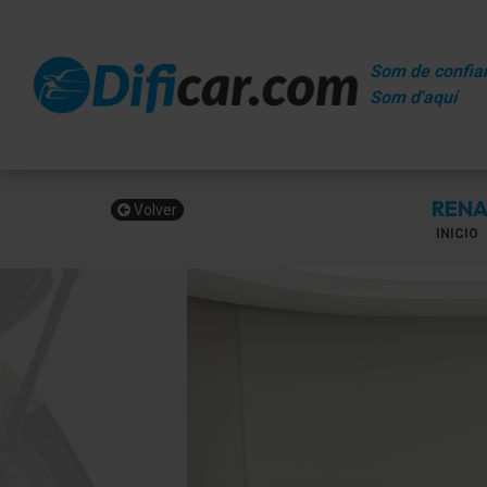
Som de confia
Som d'aquí
RENA
Volver
INICIO