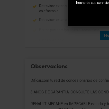
hecho de sus servicio
Retrovisor exterior regulable eléctricamente 
calefactable
Retrovisor exterior color carrocería
Barras portaequipajes en el techo plata
Mo
Luces antiniebla
Asistente a la conducción: Reconocimiento d
señales de tráfico
Pilotos traseros LED
Observacions
Luz de día LED
Dificar.com tú red de concesionarios de confi
Sistema de audio: Radio con pantalla en color
(apto para MP3, Bluetooth-/Conector USB)
3 AÑOS DE GARANTÍA, CONSULTE LAS COND
Sistema control presión neumáticos
RENAULT MEGANE en IMPECABLE estado y tot
Control de crucero (Tempomat)