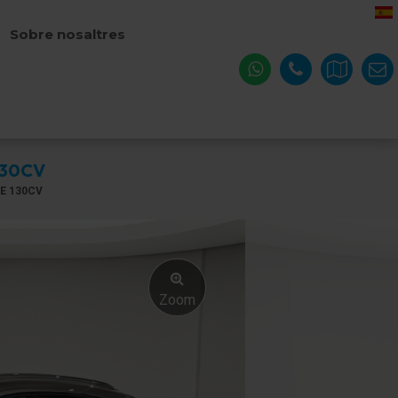
Sobre nosaltres
130CV
E 130CV
Zoom