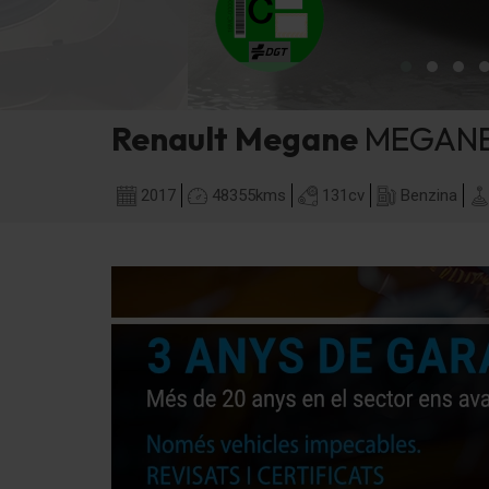
Renault
Megane
MEGANE 
2017
48355
kms
131
cv
Benzina