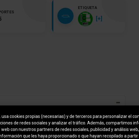
ETIQUETA
PORTES
[+]
5
.
usa cookies propias (necesarias) y de terceros para personalizar el con
Asiento trasero dividido/abatible (1/3-2/3)
ciones de redes sociales y analizar el tráfico. Además, compartimos in
o web con nuestros partners de redes sociales, publicidad y análisis we
Elevalunas eléctric. delante + detrás
información que les haya proporcionado o que hayan recopilado a partir