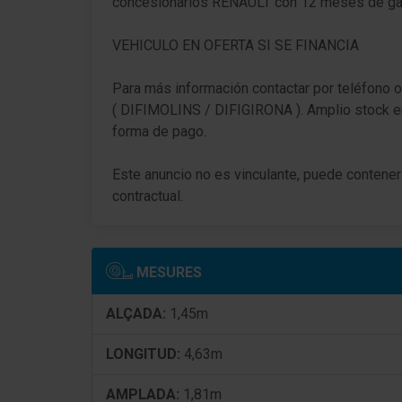
concesionarios RENAULT con 12 meses de gara
Airbag conductor/acompañante
VEHICULO EN OFERTA SI SE FINANCIA
Sistema de airbag para la cabeza delante
Para más información contactar por teléfono o
( DIFIMOLINS / DIFIGIRONA ). Amplio stock e
Sistema de airbag para la cabeza detrás
forma de pago.
Airbag lateral delante
Este anuncio no es vinculante, puede contener 
Airbag acompañante Desconectable
contractual.
Reposabrazos central delante con Guantera
Aire acondicionado
MESURES
tapicería asientos: Tela
ALÇADA:
1,45m
Asiento delante izquierda regulable en altura
LONGITUD:
4,63m
Soporte lumbar Asiento delante izquierda
AMPLADA:
1,81m