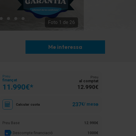
Foto
1
de
26
Me interessa
Preu
Preu
finançat
al comptat
11.990€*
12.990€
237
€/ mes
Calcular cuota
Preu Base
12.990€
Descompte financiació
1000€