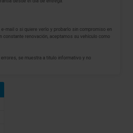
ntía desde el día de entrega.
Regulación antideslizante (ASR)
Programa electrónico de estabilidad (ESP)
 e-mail o si quiere verlo y probarlo sin compromiso en
Asistente a la conducción: Asistente de subidas
n constante renovación, aceptamos su vehículo como
(HSA)
Regeneración de energía (Energy Smart
Management)
errores, se muestra a titulo informativo y no
Caja de cambios 6-marcha
Reducción polución según norma gases escape
Euro 6
Sistema Start/Stop
Motor 1,2 Ltr. - 97 kW 16V TCE Energy CAT