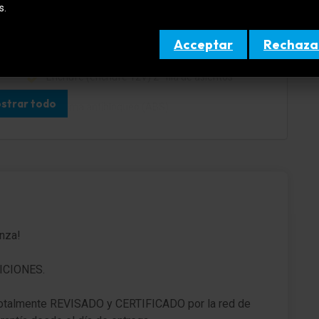
s.
y
Cierre centralizado con Mando a distancia
Acceptar
Rechaza
Anclajes Isofix para Asiento para niños
Enchufe (enchufe 12V) 2ª fila de asientos
strar todo
Sistema antibloqueo (ABS)
Asistente a la conducción: Sistema de aviso-
e
cambio de vía
Llantas de aleación 6,5x16 (Silverline)
Llantas de aleación 16"
anza!
Kit reparación de neumáticos
Volante (cuero)
ICIONES.
Columna de dirección (Volante) regulable en
almente REVISADO y CERTIFICADO por la red de
altura