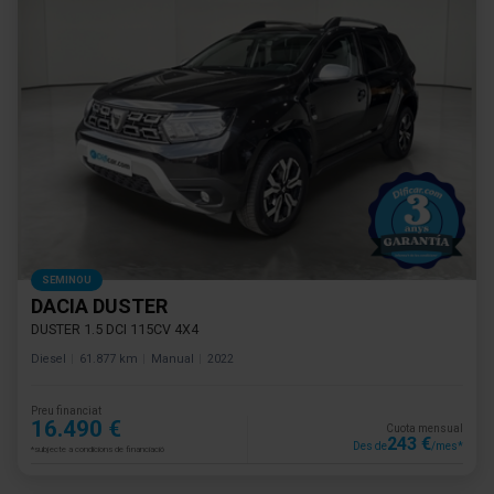
SEMINOU
DACIA DUSTER
DUSTER 1.5 DCI 115CV 4X4
Diesel
61.877 km
Manual
2022
Preu financiat
16.490 €
Cuota mensual
243 €
Des de
/mes*
*subjecte a condicions de financiació