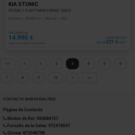
KIA STONIC
STONIC 1.0 GDTI MHEV DRIVE 120CV
Gasolina
60.687 km
Manual
2023
Preu financiat
14.990 €
Cuota mensual
221 €
Des de
/mes*
*subjecte a condicions de financiació
<<
<
1
2
3
4
5
6
7
8
9
10
>
>>
CONTACTA AMB NOSALTRES
Pàgina de Contacte
Molins de Rei: 936684137
Fornells de la Selva: 972476597
Girona: 872048798