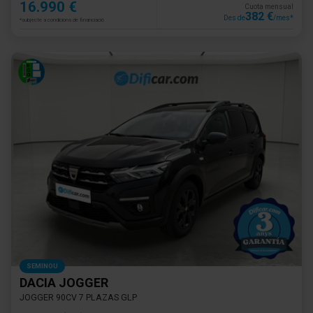
16.990 €
Cuota mensual
382 €
Des de
/mes*
*subjecte a condicions de financiació
SEMINOU
DACIA JOGGER
JOGGER 90CV 7 PLAZAS GLP