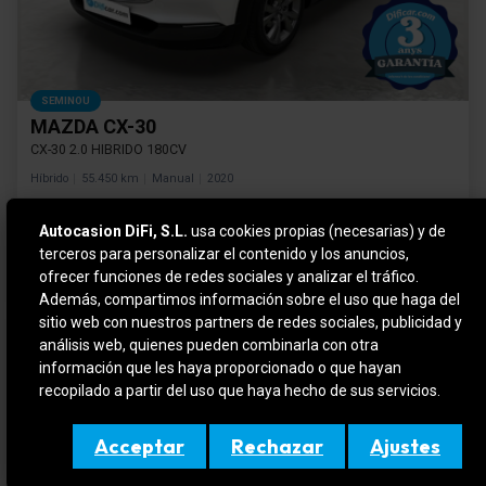
SEMINOU
MAZDA CX-30
CX-30 2.0 HIBRIDO 180CV
Híbrido
55.450 km
Manual
2020
Autocasion DiFi, S.L.
usa cookies propias (necesarias) y de
Preu financiat
18.990 €
Cuota mensual
terceros para personalizar el contenido y los anuncios,
313 €
Des de
/mes*
*subjecte a condicions de financiació
ofrecer funciones de redes sociales y analizar el tráfico.
Además, compartimos información sobre el uso que haga del
sitio web con nuestros partners de redes sociales, publicidad y
análisis web, quienes pueden combinarla con otra
información que les haya proporcionado o que hayan
recopilado a partir del uso que haya hecho de sus servicios.
Acceptar
Rechazar
Ajustes