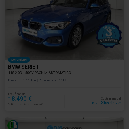
AUTOMÀTIC
BMW SERIE 1
118 2.0D 150CV PACK M AUTOMATICO
Diesel
76.770 km
Automático
2017
Preu financiat
18.490 €
Cuota mensual
365 €
Des de
/mes*
*subjecte a condicions de financiació