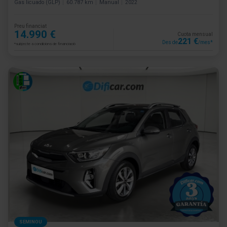
Gas licuado (GLP)
60.787 km
Manual
2022
Preu financiat
14.990 €
Cuota mensual
221 €
Des de
/mes*
*subjecte a condicions de financiació
SEMINOU