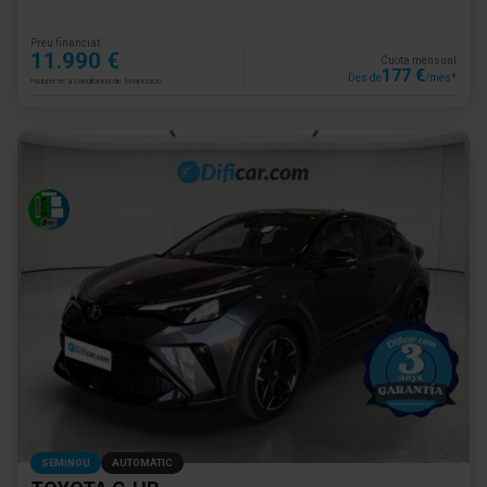
Preu financiat
11.990 €
Cuota mensual
177 €
Des de
/mes*
*subjecte a condicions de financiació
SEMINOU
AUTOMÀTIC