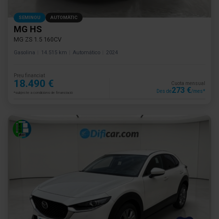
SEMINOU
AUTOMÀTIC
MG HS
MG ZS 1.5 160CV
Gasolina
14.515 km
Automático
2024
Preu financiat
18.490 €
Cuota mensual
273 €
Des de
/mes*
*subjecte a condicions de financiació