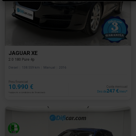
JAGUAR XE
2.0 180 Pure 4p
Diesel
138.559 km
Manual
2016
Preu financiat
10.990 €
Cuota mensual
247 €
Des de
/mes*
*subjecte a condicions de financiació