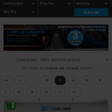
Ordenat per:
150 cotxes de
segona mà i ocasió
trobats
<<
<
1
2
3
4
5
6
7
8
9
10
>
>>