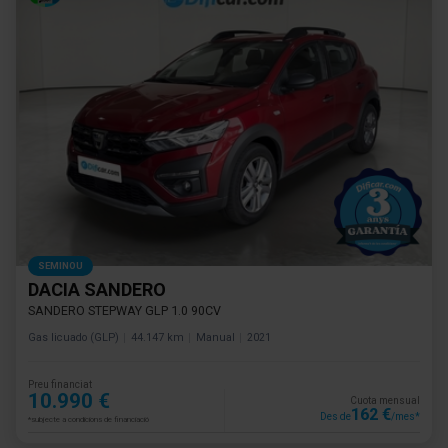
SEMINOU
DACIA SANDERO
SANDERO STEPWAY GLP 1.0 90CV
Gas licuado (GLP)
44.147 km
Manual
2021
Preu financiat
10.990 €
Cuota mensual
162 €
Des de
/mes*
*subjecte a condicions de financiació