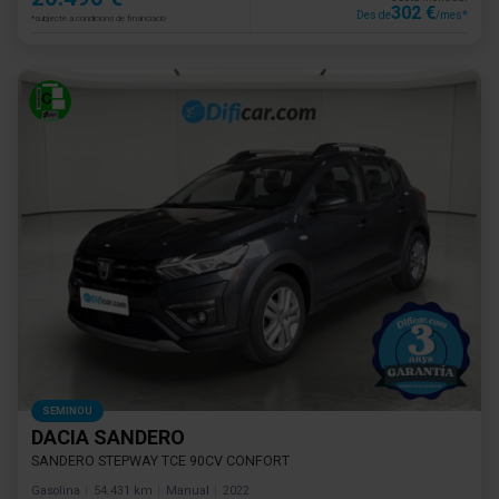
302 €
Des de
/mes*
*subjecte a condicions de financiació
SEMINOU
DACIA SANDERO
SANDERO STEPWAY TCE 90CV CONFORT
Gasolina
54.431 km
Manual
2022