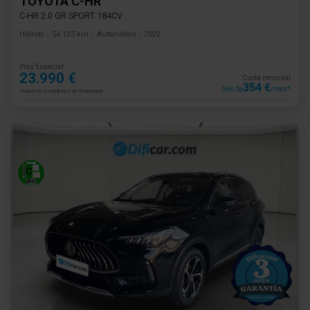
TOYOTA C-HR
C-HR 2.0 GR SPORT 184CV
Híbrido
54.135 km
Automático
2022
Preu financiat
23.990 €
Cuota mensual
354 €
Des de
/mes*
*subjecte a condicions de financiació