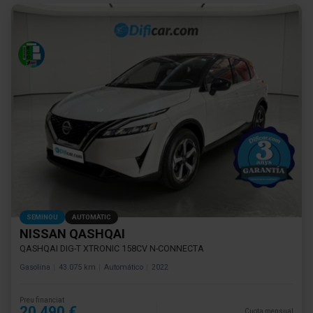
SEMINOU
AUTOMÀTIC
NISSAN QASHQAI
QASHQAI DIG-T XTRONIC 158CV N-CONNECTA
Gasolina
43.075 km
Automático
2022
Preu financiat
20.490 €
Cuota mensual