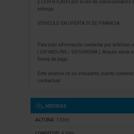
y CERTIFICADO por la red de concesionarios 
Regulación del alcance de las luces
entrega.
Intermitente en Retrovisor exterior integrad.
VEHICULO EN OFERTA SI SE FINANCIA
Pilotos traseros LED
Sensor de luz y lluvia
Para más información contactar por teléfono o
( DIFIMOLINS / DIFIGIRONA ). Amplio stock e
Luz de día LED
forma de pago.
Eyectores de líquido limpiaparabrisas
Este anuncio no es vinculante, puede contener 
calefactable(s)
contractual.
Limpialuneta trasera
Lunas atérmicas tintado
MEDIDAS
Parabrisas Vidrio laminado
ALTURA:
1,53m
Media-System
LONGITUD:
4,36m