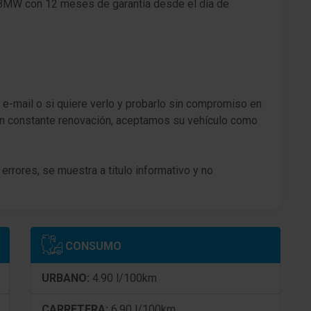
BMW con 12 meses de garantía desde el día de
Mando del portón trasero autom
Botón-start-stop
Anclajes Isofix para Asiento para niños en
Asiento trasero
 e-mail o si quiere verlo y probarlo sin compromiso en
Sistema antibloqueo (ABS)
n constante renovación, aceptamos su vehículo como
Asistente del freno
Freno de estacionamiento eléctric.
errores, se muestra a titulo informativo y no
Series del tren de rodaje
Asistente a la conducción: Asistente para la
atención
CONSUMO
Llantas de aleación 7,5x17 (Radios en V 560)
URBANO:
4.90 l/100km
Alarma antirrobo para Ruedas (Cerraduras
CARRETERA:
6.90 l/100km
colocadas en la parte superior)