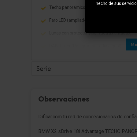
hecho de sus servicio
Techo panorámico (Cristal)
Faro LED (ampliado)
Lunas con protector solar (detrás tintadas)
Mo
DAB-Tuner (Receptor de radio digital)
Serie
Paquete portaobjetos
Observaciones
Carrocería: 5 puertas
Retrovisor exterior regulable eléctricamente 
Dificar.com tú red de concesionarios de confi
calefactable
Retrovisor exterior color carrocería
BMW X2 sDrive 18i Advantage TECHO PANO