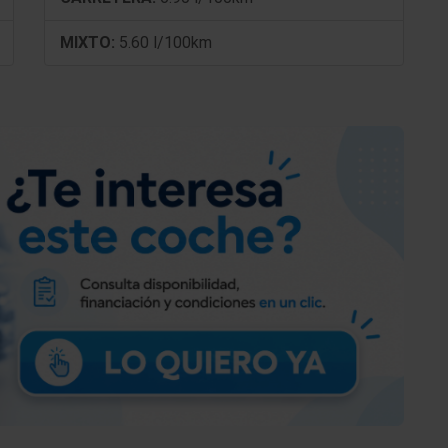
Kit reparación de neumáticos (Mobility-Pack)
MIXTO:
5.60 l/100km
Volante (cuero)
Columna de dirección (Volante) regulable
mecánicam.
Dirección asistida Servotronic
Multifunción para Volante
dinámico control-estabilidad (DSC)
automático control-estabilidad (ASC)
Asistente a la conducción: Performance Control
ta,
Asistente a la conducción: Interruptor de confor
de conducción
Tipo transmisión: Tracción delantera