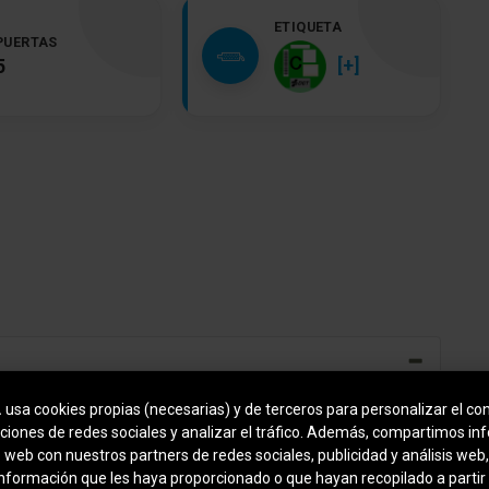
ETIQUETA
PUERTAS
[+]
5
.
usa cookies propias (necesarias) y de terceros para personalizar el con
Sistema de navegación: Navigation (USB)
ciones de redes sociales y analizar el tráfico. Además, compartimos in
o web con nuestros partners de redes sociales, publicidad y análisis we
Separación maletero (Red)
información que les haya proporcionado o que hayan recopilado a partir