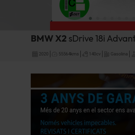
BMW
X2
sDrive 18i Advan
2020
55564
kms
140
cv
Gasolina