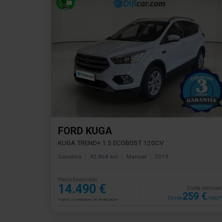
FORD KUGA
KUGA TREND+ 1.5 ECOBOST 120CV
Gasolina
42.868 km
Manual
2019
Precio financiado
14.490 €
Cuota mensual
259 €
Desde
/mes*
*sujeto a condiciones de financiación