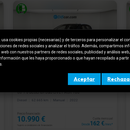
.
usa cookies propias (necesarias) y de terceros para personalizar el con
ciones de redes sociales y analizar el tráfico. Además, compartimos in
o web con nuestros partners de redes sociales, publicidad y análisis we
información que les haya proporcionado o que hayan recopilado a partir
s.
SEMINUEVO
Aceptar
Rechaza
CITROEN C3
C3 1.5 BLUEHDI S&S LIVE PACK 100
Diesel
62.665 km
Manual
2022
Precio financiado
10.990 €
Cuota mensual
162 €
Desde
/mes*
*sujeto a condiciones de financiación