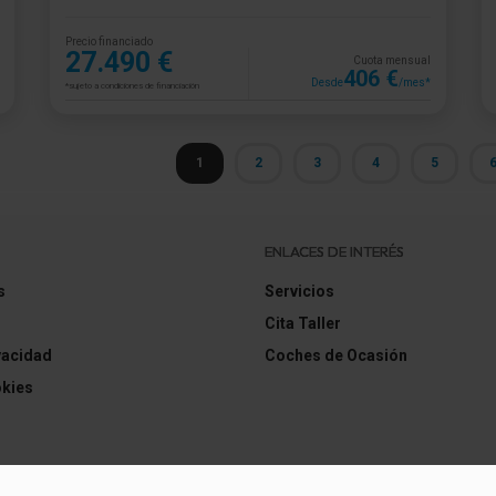
Precio financiado
27.490 €
Cuota mensual
406 €
Desde
/mes*
*sujeto a condiciones de financiación
1
2
3
4
5
ENLACES DE INTERÉS
s
Servicios
Cita Taller
ivacidad
Coches de Ocasión
okies