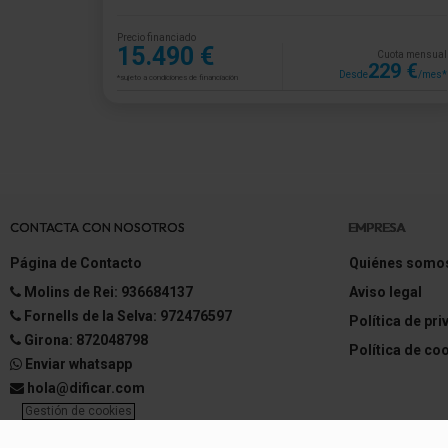
Precio financiado
15.490 €
Cuota mensual
229 €
Desde
/mes*
*sujeto a condiciones de financiación
CONTACTA CON NOSOTROS
EMPRESA
Página de Contacto
Quiénes somo
Molins de Rei: 936684137
Aviso legal
Fornells de la Selva: 972476597
Política de pr
Girona: 872048798
Política de co
Enviar whatsapp
hola@dificar.com
Gestión de cookies