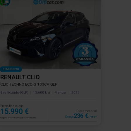
SEMINUEVO
RENAULT CLIO
CLIO TECHNO ECO-G 100CV GLP
Gas licuado (GLP)
13.600 km
Manual
2025
Precio financiado
15.990 €
Cuota mensual
236 €
Desde
/mes*
*sujeto a condiciones de financiación