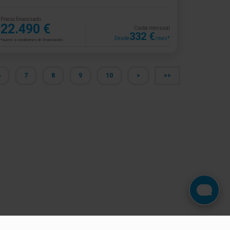
Precio financiado
22.490 €
Cuota mensual
332 €
Desde
/mes*
*sujeto a condiciones de financiación
6
7
8
9
10
>
>>