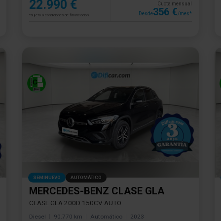
22.990 €
Cuota mensual
356 €
Desde
/mes*
*sujeto a condiciones de financiación
SEMINUEVO
AUTOMÁTICO
MERCEDES-BENZ CLASE GLA
CLASE GLA 200D 150CV AUTO
Diesel
90.770 km
Automático
2023