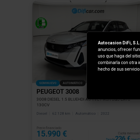
Autocasion DiFi, S.L
anuncios, ofrecer fun
uso que haga del siti
combinarla con otra 
hecho de sus servicio
SEMINUEVO
AUTOMÁTICO
PEUGEOT 3008
3008 DIESEL 1.5 BLUEHDI ACTIVE PACK S&S EAT8
130CV
Diesel
62.128 km
Automático
2022
Precio financiado
15.990 €
Cuota mensual
236 €
Desde
/mes*