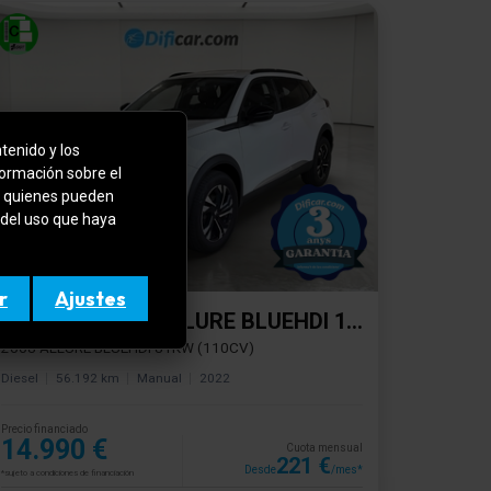
tenido y los
formación sobre el
b, quienes pueden
 del uso que haya
SEMINUEVO
r
Ajustes
PEUGEOT 2008 ALLURE BLUEHDI 110CV
2008 ALLURE BLUEHDI 81KW (110CV)
Diesel
56.192 km
Manual
2022
Precio financiado
14.990 €
Cuota mensual
221 €
Desde
/mes*
*sujeto a condiciones de financiación