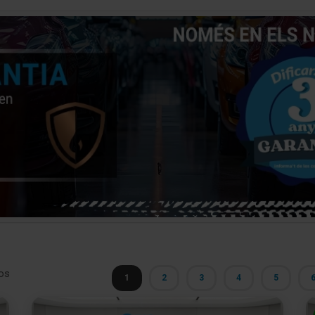
os
1
2
3
4
5