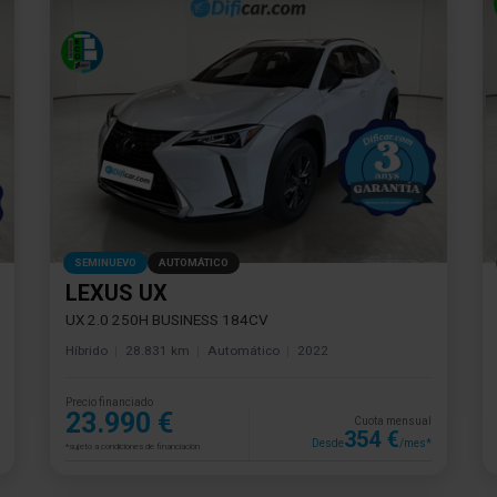
SEMINUEVO
AUTOMÁTICO
LEXUS UX
UX 2.0 250H BUSINESS 184CV
Híbrido
28.831 km
Automático
2022
Precio financiado
23.990 €
Cuota mensual
354 €
Desde
/mes*
*sujeto a condiciones de financiación