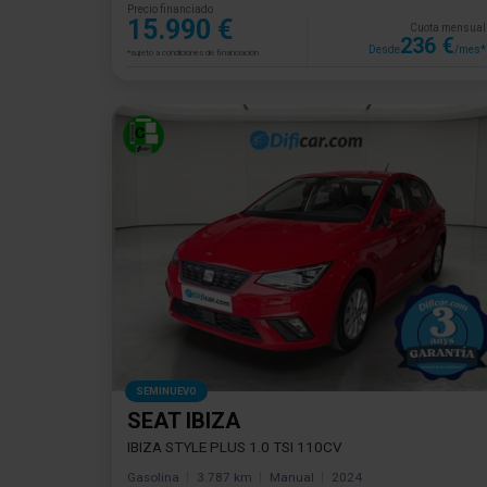
Precio financiado
15.990 €
Cuota mensual
236 €
Desde
/mes*
*sujeto a condiciones de financiación
SEMINUEVO
SEAT IBIZA
IBIZA STYLE PLUS 1.0 TSI 110CV
Gasolina
3.787 km
Manual
2024