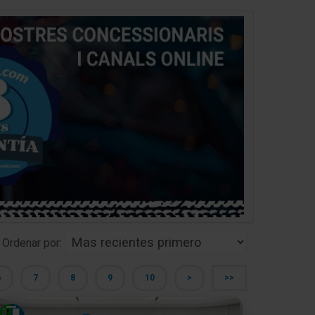
Ordenar por:
6
7
8
9
10
>
>>