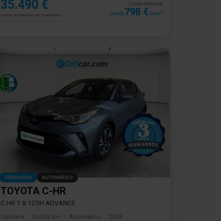
35.490 €
Cuota mensual
798 €
Desde
/mes*
*sujeto a condiciones de financiación
SEMINUEVO
AUTOMÁTICO
TOYOTA C-HR
C-HR 1.8 125H ADVANCE
Gasolina
55.000 km
Automático
2023