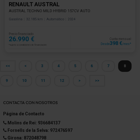
RENAULT AUSTRAL
AUSTRAL TECHNO MILD HYBRID 157CV AUTO
Gasolina
32.185 km
Automático
2024
Precio financiado
26.990 €
Cuota mensual
398 €
Desde
/mes*
*sujeto a condiciones de financiación
<<
<
3
4
5
6
7
8
9
10
11
12
>
>>
CONTACTA CON NOSOTROS
Página de Contacto
Molins de Rei: 936684137
Fornells de la Selva: 972476597
Girona: 872048798