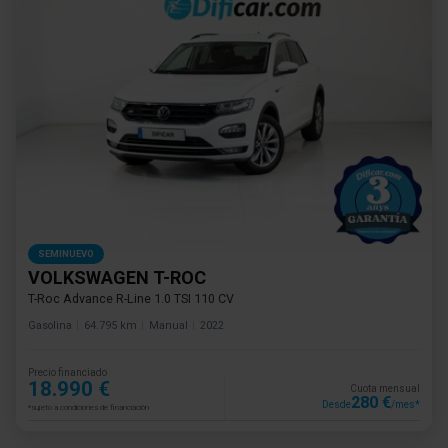
SEMINUEVO
VOLKSWAGEN T-ROC
T-Roc Advance R-Line 1.0 TSI 110 CV
Gasolina
64.795 km
Manual
2022
Precio financiado
18.990 €
Cuota mensual
280 €
Desde
/mes*
*sujeto a condiciones de financiación