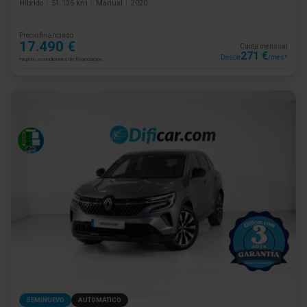
Híbrido
51.136 km
Manual
2020
Precio financiado
17.490 €
Cuota mensual
271 €
Desde
/mes*
*sujeto a condiciones de financiación
SEMINUEVO
AUTOMÁTICO