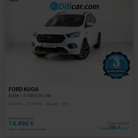
FORD KUGA
KUGA 1.5 150CV ST-LINE
Gasolina
75.700 km
Manual
2017
Precio financiado
14.490 €
Cuota mensual
286 €
Desde
/mes*
*sujeto a condiciones de financiación