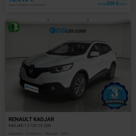
330 €
Desde
/mes*
*sujeto a condiciones de financiación
RENAULT KADJAR
KADJAR 1.3 130 CV ZEN
Gasolina
75.500 km
Manual
2015