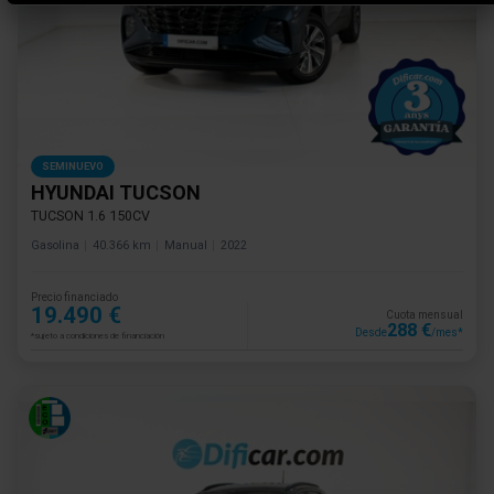
SEMINUEVO
HYUNDAI TUCSON
TUCSON 1.6 150CV
Gasolina
40.366 km
Manual
2022
Precio financiado
19.490 €
Cuota mensual
288 €
Desde
/mes*
*sujeto a condiciones de financiación