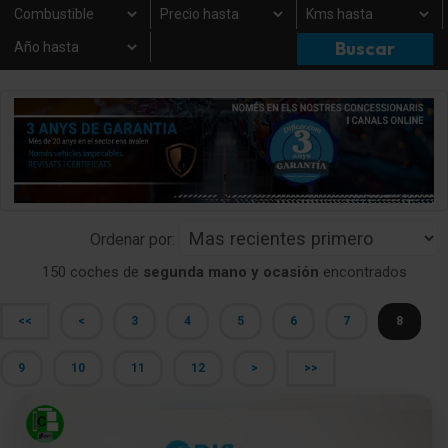
Ordenar por:
150 coches de
segunda mano y ocasión
encontrados
<<
<
3
4
5
6
7
8
9
10
11
12
>
>>