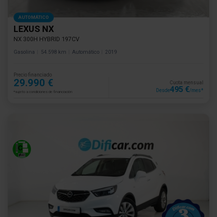
AUTOMÁTICO
LEXUS NX
NX 300H HYBRID 197CV
Gasolina
54.598 km
Automático
2019
Precio financiado
29.990 €
Cuota mensual
495 €
Desde
/mes*
*sujeto a condiciones de financiación