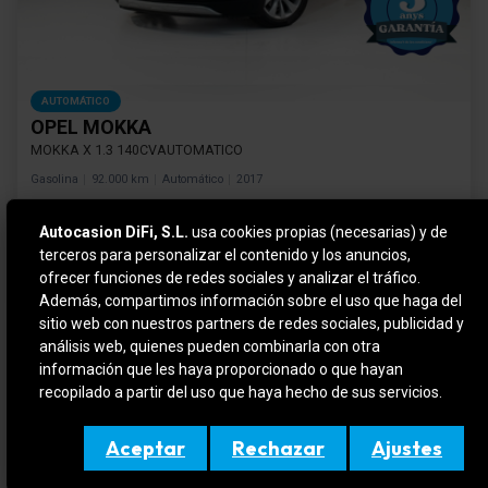
AUTOMÁTICO
OPEL MOKKA
MOKKA X 1.3 140CVAUTOMATICO
Gasolina
92.000 km
Automático
2017
Autocasion DiFi, S.L.
usa cookies propias (necesarias) y de
Precio financiado
12.490 €
Cuota mensual
terceros para personalizar el contenido y los anuncios,
281 €
Desde
/mes*
*sujeto a condiciones de financiación
ofrecer funciones de redes sociales y analizar el tráfico.
Además, compartimos información sobre el uso que haga del
sitio web con nuestros partners de redes sociales, publicidad y
análisis web, quienes pueden combinarla con otra
información que les haya proporcionado o que hayan
recopilado a partir del uso que haya hecho de sus servicios.
Aceptar
Rechazar
Ajustes