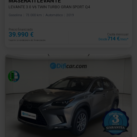
MASERATI LEVANTE
LEVANTE 3.0 V6 TWIN TURBO GRAN SPORT Q4
Gasolina
73.000 km
Automático
2019
Precio financiado
39.990 €
Cuota mensual
714 €
Desde
/mes*
*sujeto a condiciones de financiación