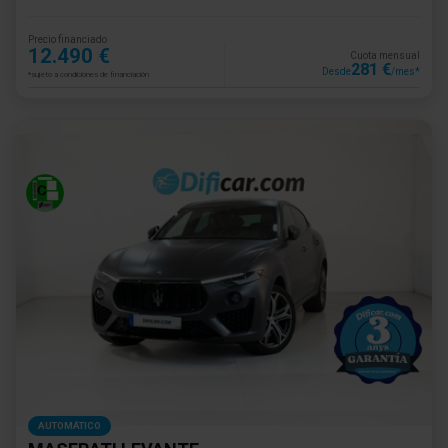
Precio financiado
12.490 €
Cuota mensual
281 €
Desde
/mes*
*sujeto a condiciones de financiación
AUTOMÁTICO