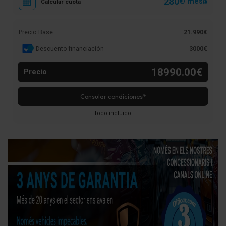
280
€/ mes
Calcular cuota
Precio Base
21.990€
Descuento financiación
3000€
18990.00€
Precio
Consular condiciones*
Todo incluido.