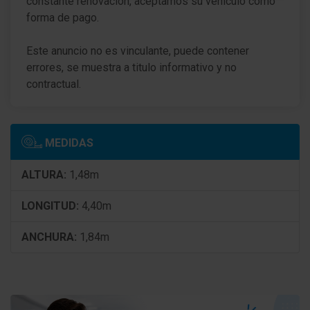
constante renovación, aceptamos su vehículo como
Control de crucero (Tempomat)
forma de pago.
Limitador de velocidad inteligente
Este anuncio no es vinculante, puede contener
Airbag acompañante Desconectable
errores, se muestra a titulo informativo y no
contractual.
consola central Premium
Cubierta del maletero / Persiana
MEDIDAS
Techo interior Tela, Oscuro
ALTURA:
1,48m
Climatizador automático 2-zonas
? Filtro de polvo y polen
LONGITUD:
4,40m
Calefacción extra
ANCHURA:
1,84m
tapicería asientos: piel sintética Perforado con
Costuras de adorno
Asientos deportivos delante