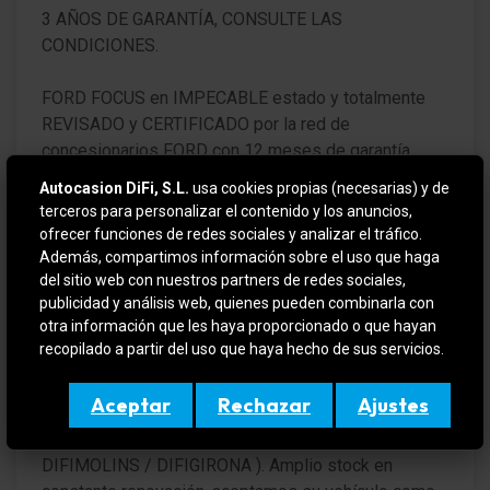
Luz de día LED
3 AÑOS DE GARANTÍA, CONSULTE LAS
CONDICIONES.
Limpiaparabrisas con Sensor de lluvia
FORD FOCUS en IMPECABLE estado y totalmente
Spoiler del techo color carrocería
REVISADO y CERTIFICADO por la red de
concesionarios FORD con 12 meses de garantía
Reductor de luz Iluminación de instrumentos
desde el día de entrega.
Autocasion DiFi, S.L.
usa cookies propias (necesarias) y de
Ordenador a bordo/ de consumo
terceros para personalizar el contenido y los anuncios,
VEHICULO EN OFERTA SI SE FINANCIA
ofrecer funciones de redes sociales y analizar el tráfico.
Indicador de las marchas
Además, compartimos información sobre el uso que haga
del sitio web con nuestros partners de redes sociales,
DETALLE DE LA OFERTA:
Sistema audio-navegador Ford con AppLink
publicidad y análisis web, quienes pueden combinarla con
PRECIO FINANCIADO: 19.990€
otra información que les haya proporcionado o que hayan
CANTIDAD MÍNIMA A FINANCIAR: 19.990€ OPCIÓN
Sistema de asistencia para aparcamiento delante y
recopilado a partir del uso que haya hecho de sus servicios.
A LIQUIDAR A PARTIR DE LOS 18 MESES.
detrás
Sistema control presión neumáticos
Aceptar
Rechazar
Ajustes
Para más información contactar por teléfono o e-mail
o si quiere verlo y probarlo sin compromiso en (
pantalla en color para Ordenador de a bordo
DIFIMOLINS / DIFIGIRONA ). Amplio stock en