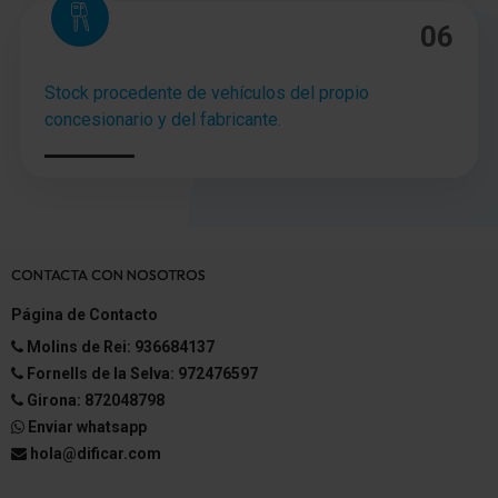
Caja de cambios 6-marcha - Modelo: 6MX65
06
Reducción polución según norma gases escape
Stock procedente de vehículos del propio
Euro 6d
concesionario y del fabricante.
Sistema Start/Stop
Filtro partículas-Otto (GPF) (Filtro part. Otto)
Doble tubo de escape Sistema de escape
CONTACTA CON NOSOTROS
híbrido-suave 92 kW (Motor 1,0 Ltr. - 92 kW
EcoBoost)
Página de Contacto
Molins de Rei: 936684137
Fornells de la Selva: 972476597
Girona: 872048798
Enviar whatsapp
hola@dificar.com