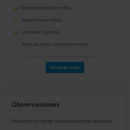
Mantenimiento del modelo
Paquete-body-styling
Carrocería: 5 puertas
Rieles de acceso con letrero-modelo
Retrovisor exterior plegable eléctricamente
Mostrar todo
Retrovisor exterior regulable eléctricamente y
calefactable
Intermitente en Retrovisor exterior integrad.
asistente-faro con sensor de día/-de noche
Observaciones
Faro con fondo oscuro
Dificar.com tú red de concesionarios de confianza!
Luces antiniebla con luz de giro estática