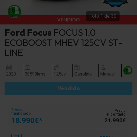
Foto
1
de
30
VENDIDO
Ford
Focus
FOCUS 1.0
ECOBOOST MHEV 125CV ST-
LINE
2023
38598
kms
125
cv
Gasolina
Manual
Vendido
Precio
Precio
financiado
al contado
18.990€*
21.990€