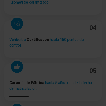
Kilometraje garantizado
mantenimiento de carril
Llantas de aleación 7x17 (5x2 radios, Y-Design,
Antracita)
Kit reparación de neumáticos
04
Volante (deportivo/cuero, ST)
Vehículos
Certificados
hasta 150 puntos de
control.
Columna de dirección (Volante) regulable altura y
longitud
Volante con Levas
Dirección asistida eléctric.
05
Regulación antideslizante (ASR)
Garantía de Fábrica
hasta 5 años desde la fecha
de matriculación.
Programa electrónico de estabilidad (ESP)
Asistente a la conducción: Asistente de subidas
(Hill-Holder)