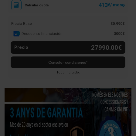
413
€/ mes
Calcular cuota
Precio Base
30.990€
Descuento financiación
3000€
27990.00€
Precio
Consular condiciones*
Todo incluido.