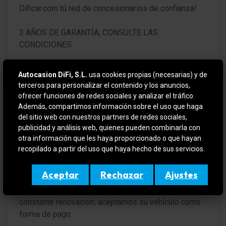
Dificar.com tú red de concesionarios de confianza!
3 AÑOS DE GARANTÍA, CONSULTE LAS
CONDICIONES.
HYUNDAI TUCSON en IMPECABLE estado y
Autocasion DiFi, S.L.
usa cookies propias (necesarias) y de
totalmente REVISADO y CERTIFICADO por la red de
terceros para personalizar el contenido y los anuncios,
concesionarios HYUNDAI con 12 meses de garantía
ofrecer funciones de redes sociales y analizar el tráfico.
desde el día de entrega. NUEVO A ESTRENAR. 5
Además, compartimos información sobre el uso que haga
AÑOS DE GARANTÍA.
del sitio web con nuestros partners de redes sociales,
publicidad y análisis web, quienes pueden combinarla con
otra información que les haya proporcionado o que hayan
VEHICULO EN OFERTA SI SE FINANCIA
recopilado a partir del uso que haya hecho de sus servicios.
Para más información contactar por teléfono o e-mail
Aceptar
Rechazar
Ajustes
o si quiere verlo y probarlo sin compromiso en (
DIFIMOLINS / DIFIGIRONA ). Amplio stock en
constante renovación, aceptamos su vehículo como
forma de pago.