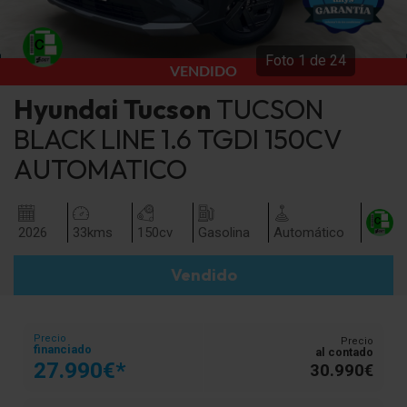
Foto
1
de
24
VENDIDO
Hyundai
Tucson
TUCSON
BLACK LINE 1.6 TGDI 150CV
AUTOMATICO
2026
33
kms
150
cv
Gasolina
Automático
Vendido
Precio
Precio
financiado
al contado
27.990€*
30.990€