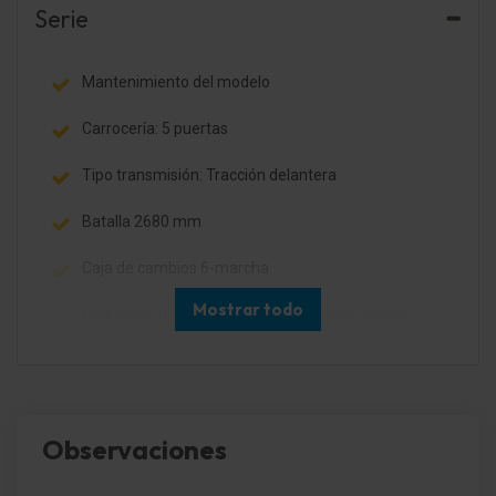
Serie
Mantenimiento del modelo
Carrocería: 5 puertas
Tipo transmisión: Tracción delantera
Batalla 2680 mm
Caja de cambios 6-marcha
Mostrar todo
Reducción polución según norma gases escape
Euro 6e
Sistema Start/Stop
Filtro partículas-Otto (GPF) (Filtro part. Otto)
Observaciones
Motor 1,6 Ltr. - 118 kW T-GDI CAT (1598 cm3)