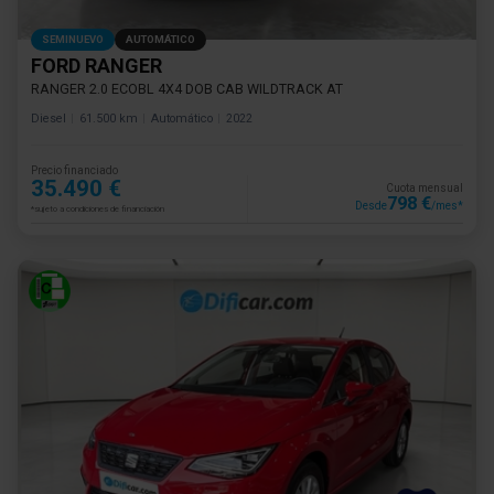
SEMINUEVO
AUTOMÁTICO
FORD RANGER
RANGER 2.0 ECOBL 4X4 DOB CAB WILDTRACK AT
Diesel
61.500 km
Automático
2022
Precio financiado
35.490 €
Cuota mensual
798 €
Desde
/mes*
*sujeto a condiciones de financiación