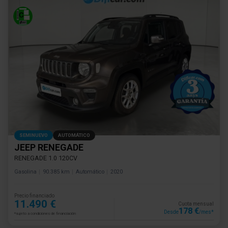
SEMINUEVO
AUTOMÁTICO
JEEP RENEGADE
RENEGADE 1.0 120CV
Gasolina
90.385 km
Automático
2020
Precio financiado
11.490 €
Cuota mensual
178 €
Desde
/mes*
*sujeto a condiciones de financiación