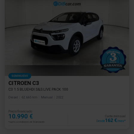
SEMINUEVO
CITROEN C3
C3 1.5 BLUEHDI S&S LIVE PACK 100
Diesel
62.665 km
Manual
2022
Precio financiado
10.990 €
Cuota mensual
162 €
Desde
/mes*
*sujeto a condiciones de financiación