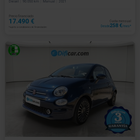
Diesel
90.050 km
Manual
2021
Precio financiado
17.490 €
Cuota mensual
258 €
Desde
/mes*
*sujeto a condiciones de financiación