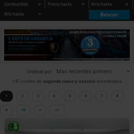
Ordenar por:
147 coches de
segunda mano y ocasión
encontrados
1
2
3
4
5
6
7
8
9
10
>
>>