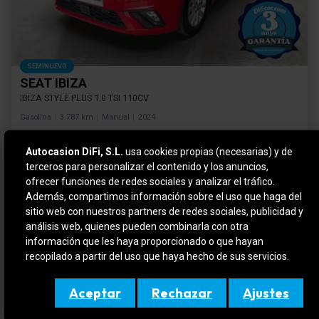
SEMINUEVO
SEAT IBIZA
IBIZA STYLE PLUS 1.0 TSI 110CV
Gasolina
3.787 km
Manual
2024
Autocasion DiFi, S.L.
usa cookies propias (necesarias) y de
Precio financiado
15.490 €
Cuota mensual
terceros para personalizar el contenido y los anuncios,
229 €
Desde
/mes*
*sujeto a condiciones de financiación
ofrecer funciones de redes sociales y analizar el tráfico.
Además, compartimos información sobre el uso que haga del
sitio web con nuestros partners de redes sociales, publicidad y
análisis web, quienes pueden combinarla con otra
información que les haya proporcionado o que hayan
recopilado a partir del uso que haya hecho de sus servicios.
Aceptar
Rechazar
Ajustes