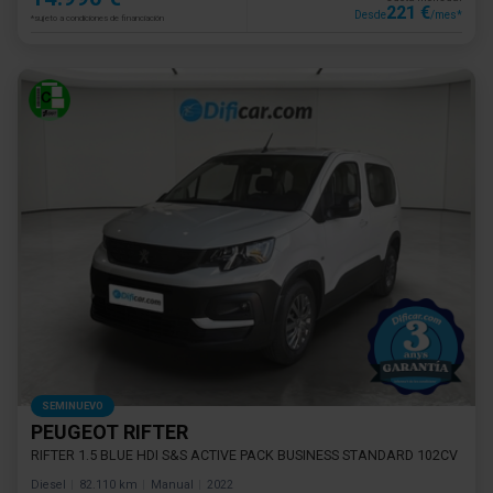
221 €
Desde
/mes*
*sujeto a condiciones de financiación
SEMINUEVO
PEUGEOT RIFTER
RIFTER 1.5 BLUE HDI S&S ACTIVE PACK BUSINESS STANDARD 102CV
Diesel
82.110 km
Manual
2022