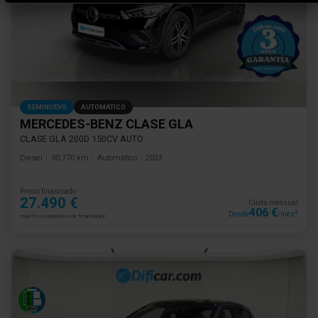
SEMINUEVO
AUTOMÁTICO
MERCEDES-BENZ CLASE GLA
CLASE GLA 200D 150CV AUTO
Diesel
90.770 km
Automático
2023
Precio financiado
27.490 €
Cuota mensual
406 €
Desde
/mes*
*sujeto a condiciones de financiación