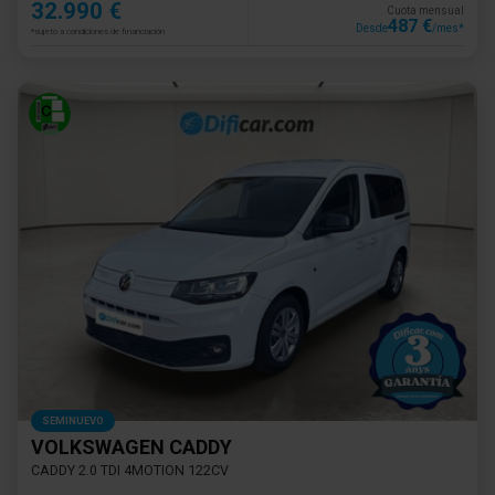
32.990 €
Cuota mensual
487 €
Desde
/mes*
*sujeto a condiciones de financiación
SEMINUEVO
VOLKSWAGEN CADDY
CADDY 2.0 TDI 4MOTION 122CV