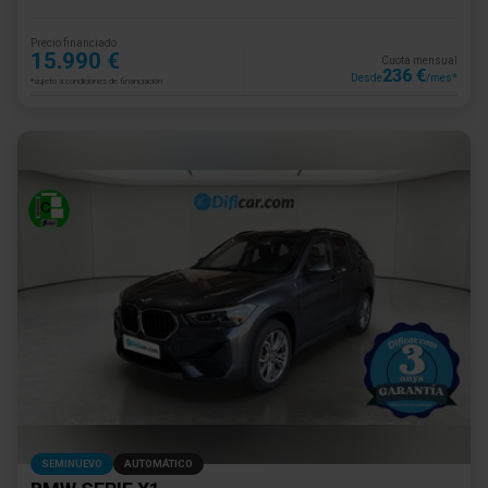
Precio financiado
15.990 €
Cuota mensual
236 €
Desde
/mes*
*sujeto a condiciones de financiación
SEMINUEVO
AUTOMÁTICO