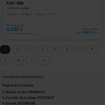
FIAT 500
1.2 8v 69 Lounge
Gasolina
110.066 km
Manual
2018
Precio financiado
8.290 €
Cuota mensual
164 €
Desde
/mes*
*sujeto a condiciones de financiación
1
2
3
4
5
6
7
8
9
10
>
>>
CONTACTA CON NOSOTROS
Página de Contacto
Molins de Rei: 936684137
Fornells de la Selva: 972476597
Girona: 872048798