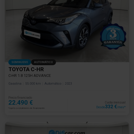
SEMINUEVO
AUTOMÁTICO
TOYOTA C-HR
C-HR 1.8 125H ADVANCE
Gasolina
55.000 km
Automático
2023
Precio financiado
22.490 €
Cuota mensual
332 €
Desde
/mes*
*sujeto a condiciones de financiación