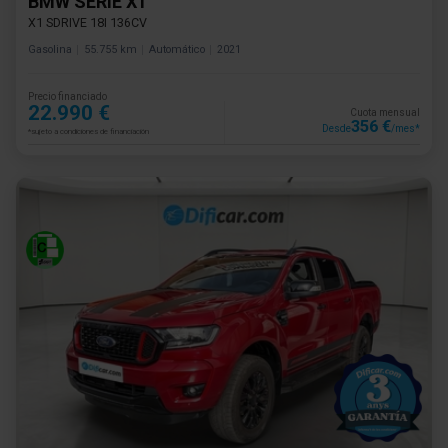
BMW SERIE X1
X1 SDRIVE 18I 136CV
Gasolina
55.755 km
Automático
2021
Precio financiado
22.990 €
Cuota mensual
356 €
Desde
/mes*
*sujeto a condiciones de financiación