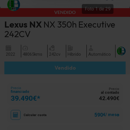
Foto
1
de
29
VENDIDO
Lexus
NX
NX 350h Executive
242CV
2022
48065
kms
242
cv
Híbrido
Automático
Vendido
Precio
Precio
financiado
al contado
39.490€*
42.490€
590
€/ mes
Calcular cuota