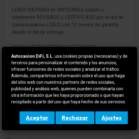
LEXUS NX3500H en IMPECABLE estado y
totalmente REVISADO y CERTIFICADO por la red de
concesionarios LEXUS con 12 meses de garantía
desde el día de entrega.
VEHICULO EN OFERTA SI SE FINANCIA
Autocasion DiFi, S.L.
usa cookies propias (necesarias) y de
Para más información contactar por teléfono o e-mail
terceros para personalizar el contenido y los anuncios,
o si quiere verlo y probarlo sin compromiso en (
ofrecer funciones de redes sociales y analizar el tráfico.
Además, compartimos información sobre el uso que haga
DIFIMOLINS / DIFIGIRONA ). Amplio stock en
del sitio web con nuestros partners de redes sociales,
constante renovación, aceptamos su vehículo como
publicidad y análisis web, quienes pueden combinarla con
forma de pago.
otra información que les haya proporcionado o que hayan
recopilado a partir del uso que haya hecho de sus servicios.
Este anuncio no es vinculante, puede contener
errores, se muestra a titulo informativo y no
Aceptar
Rechazar
Ajustes
contractual.