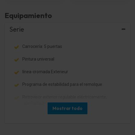
Equipamiento
Serie
Carrocería: 5 puertas
Pintura universal
línea-cromada Exterieur
Programa de estabilidad para el remolque
Retrovisor exterior regulable eléctricamente,
calefactable y plegable
Mostrar todo
Luces antiniebla LED
Faros Bi-Xenon