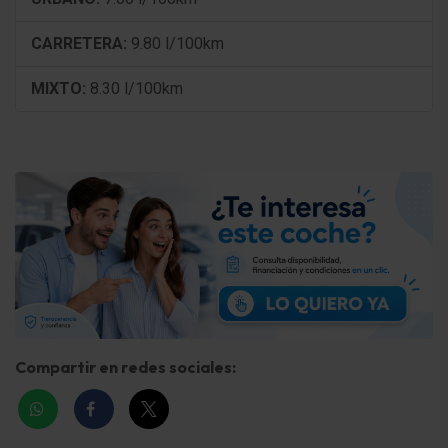
Alfombras velours
CARRETERA:
9.80 l/100km
Climatizador automático 2-zonas
MIXTO:
8.30 l/100km
Calefactor
Acabado interior: cuero
Regulación del asiento delante eléctric. (6/4 vías
izda./drcha.)
Respaldo del asiento trasero dividido/abatible
(60:40)
Elevalunas eléctric. delante + detrás
Cierre centralizado con Mando a distancia
Compartir en redes sociales:
Keyless-Entry & Go
Botón-start-stop