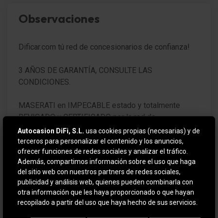
Sensor de luz y lluvia
Observaciones
Luz de día LED
Dificar.com tú red de concesionarios de confianza!
Spoiler trasero
Lunas atérmicas (Cristal aislante)
3 AÑOS DE GARANTÍA, CONSULTE LAS
CONDICIONES.
Cristales dobles
MASERATI en IMPECABLE estado y totalmente
Parabrisas Vidrio laminado
REVISADO y CERTIFICADO por la red de
concesionarios MASERATI con 12 meses de garantía
Luna trasera calefactable(s)
Autocasion DiFi, S.L.
usa cookies propias (necesarias) y de
desde el día de entrega.
terceros para personalizar el contenido y los anuncios,
Sistema multimedia Maserati Touch Control (incl.
ofrecer funciones de redes sociales y analizar el tráfico.
8,4 Pulgada pantalla táctil en color, Reproductor de
Además, compartimos información sobre el uso que haga
VEHICULO EN OFERTA SI SE FINANCIA
DVD, Ranura para t
del sitio web con nuestros partners de redes sociales,
publicidad y análisis web, quienes pueden combinarla con
Para más información contactar por teléfono o e-mail
Ordenador de a bordo con pantalla en color
otra información que les haya proporcionado o que hayan
o si quiere verlo y probarlo sin compromiso en (
recopilado a partir del uso que haya hecho de sus servicios.
Indicador de la temperatura exterior
DIFIMOLINS / DIFIGIRONA ). Amplio stock en