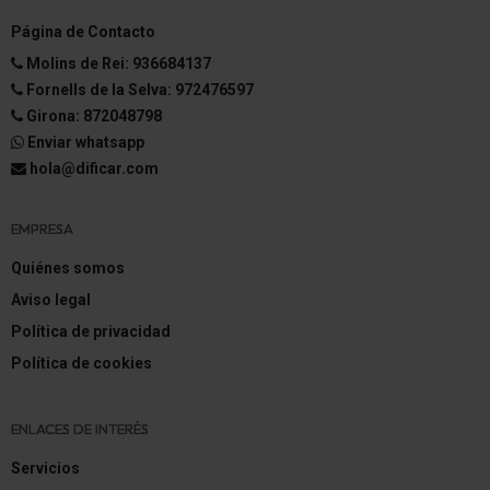
cambio manual (8 velocidades)
Página de Contacto
Reducción polución según norma gases escape
Molins de Rei: 936684137
Euro 6
Fornells de la Selva: 972476597
Girona: 872048798
Conmutador del modo de conducción
Enviar whatsapp
Sistema Start/Stop
hola@dificar.com
Filtro partículas
EMPRESA
Control electrónico del par motor en reducciones
Quiénes somos
(MSR)
Aviso legal
Motor 3,0 Ltr. - 202 kW V6 Diesel CAT
Política de privacidad
Política de cookies
ENLACES DE INTERÉS
Servicios