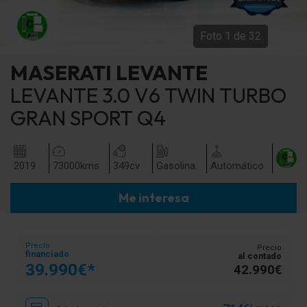
Foto
1
de
32
MASERATI
LEVANTE
LEVANTE 3.0 V6 TWIN TURBO
GRAN SPORT Q4
2019
73000
kms
349
cv
Gasolina
Automático
Me interesa
Precio
Precio
financiado
al contado
39.990€*
42.990€