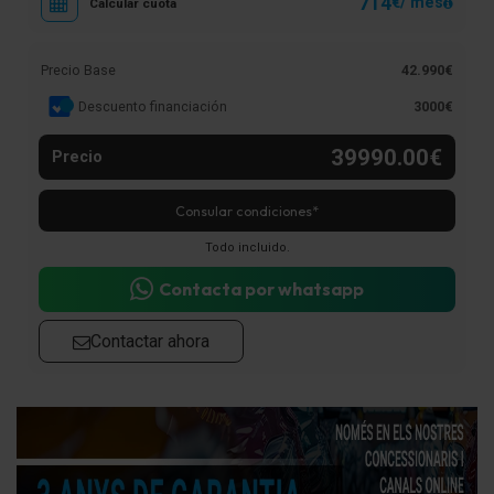
714
€/ mes
Calcular cuota
Precio Base
42.990€
Descuento financiación
3000€
39990.00€
Precio
Consular condiciones*
Todo incluido.
Contacta por whatsapp
Contactar ahora