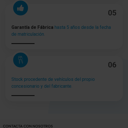
Axial)
05
Dirección asistida Dependiente de la velocidad
Control de tracción electrónico
Garantía de Fábrica
hasta 5 años desde la fecha
de matriculación.
Bloqueo diferencial (Eje trasero)
electrónico Programa de estabilidad (MSP)
Tipo transmisión: Tracción total
06
Asistente a la conducción: Asistente para bajadas
Stock procedente de vehículos del propio
concesionario y del fabricante.
Asistente a la conducción: Control del momento de
accionamiento (Torque Vectoring)
Asistente a la conducción: Asistente de subidas
Batalla 3004 mm
CONTACTA CON NOSOTROS
Caja de cambios automática - con posibilidad de