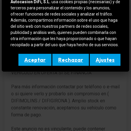
Autocasion DiFi, S.L.
usa cookies propias (necesarias) y de
Dificar.com tú red de concesionarios de confianza!
terceros para personalizar el contenido y los anuncios,
Limpialuneta trasera
ofrecer funciones de redes sociales y analizar el tráfico.
3 AÑOS DE GARANTÍA, CONSULTE LAS
Además, compartimos información sobre el uso que haga
CONDICIONES.
Spoiler del techo
del sitio web con nuestros partners de redes sociales,
publicidad y análisis web, quienes pueden combinarla con
Parabrisas Vidrio laminado
NISSAN MICRA en IMPECABLE estado y totalmente
otra información que les haya proporcionado o que hayan
REVISADO y CERTIFICADO por la red de
recopilado a partir del uso que haya hecho de sus servicios.
Luna trasera calefactable(s)
concesionarios NISSAN con 12 meses de garantía
desde el día de entrega.
Aceptar
Rechazar
Ajustes
Cuentarrevoluciones
VEHICULO EN OFERTA SI SE FINANCIA
Ordenador de a bordo
Indicador de la temperatura exterior
Para más información contactar por teléfono o e-mail
o si quiere verlo y probarlo sin compromiso en (
Sistema de airbag para la cabeza
DIFIMOLINS / DIFIGIRONA ). Amplio stock en
constante renovación, aceptamos su vehículo como
Airbag conductor/acompañante y Airbag lateral
forma de pago.
delante
Airbag acompañante Desconectable
Este anuncio no es vinculante, puede contener