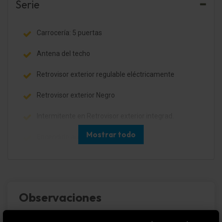
Serie
Carrocería: 5 puertas
Antena del techo
Retrovisor exterior regulable eléctricamente
Retrovisor exterior Negro
Intermitente en Retrovisor exterior integrad.
Mostrar todo
Encendido aut. luces de carretera
Luz antiniebla trasera
3. Luces de freno
Observaciones
Luz de día LED
Limpiaparabrisas con interruptor de intervalos