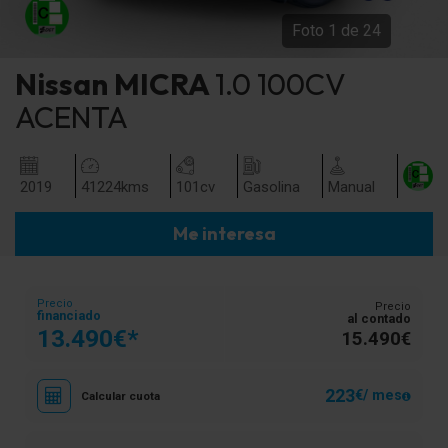
Foto
1
de
24
Nissan
MICRA
1.0 100CV
ACENTA
2019
41224
kms
101
cv
Gasolina
Manual
Me interesa
Precio
Precio
financiado
al contado
13.490€*
15.490€
223
€/ mes
Calcular cuota