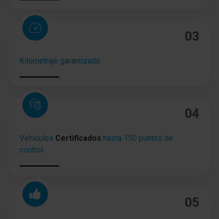
Programa electrónico de estabilidad (ESP)
03
Asistente a la conducción: Asistente de subidas
Caja de cambios 5-marcha
Kilometraje garantizado
Reducción polución según norma gases escape
Euro 6
Motor 1,0 Ltr. - 52 kW 12V CAT
04
Vehículos
Certificados
hasta 150 puntos de
control.
05