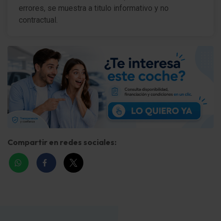
errores, se muestra a titulo informativo y no
Cubierta del maletero / Persiana
contractual.
tapicería asientos: Tela
Asiento delante izquierda regulable en altura
Asiento trasero abatible
Reposacabezas delante
Reposacabezas delante y detrás regulable
Elevalunas eléctric. delante
Compartir en redes sociales:
Cierre centralizado con Mando a distancia
Agarraderos de la puerta ext. Negro
Revestimiento de la puerta con Tapicería de tela
Tensor del cinturón