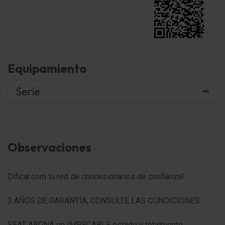
Equipamiento
Serie
Longlife-Service
Control Opción Modelo Style
Observaciones
Paquete portaobjetos
Dificar.com tú red de concesionarios de confianza!
Paquete-climatizador-confort
3 AÑOS DE GARANTÍA, CONSULTE LAS CONDICIONES.
Carrocería: 5 puertas
SEAT ARONA en IMPECABLE estado y totalmente