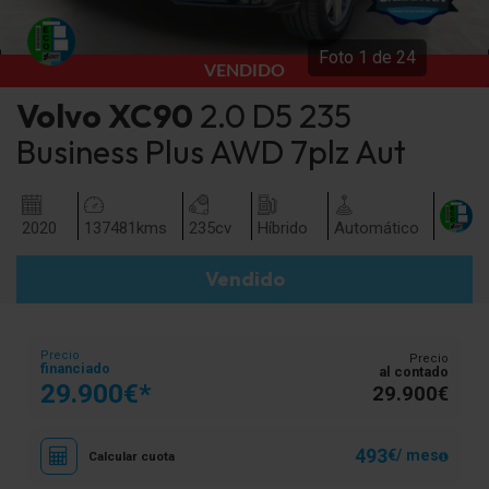
Foto
1
de
24
VENDIDO
Volvo
XC90
2.0 D5 235
Business Plus AWD 7plz Aut
2020
137481
kms
235
cv
Híbrido
Automático
Vendido
Precio
Precio
financiado
al contado
29.900€*
29.900€
493
€/ mes
Calcular cuota