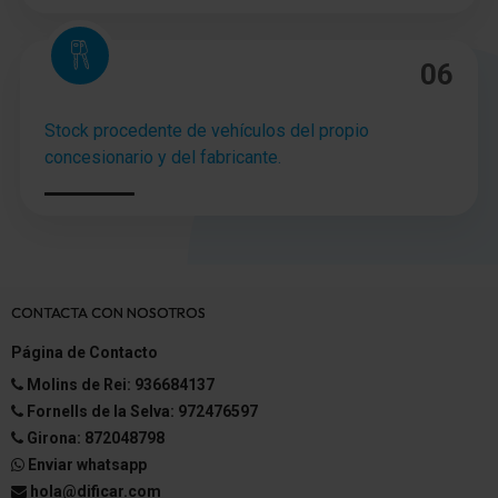
Anclajes Isofix para Asiento para niños
06
Sistema antibloqueo (ABS)
Asistente a la conducción: Asistente del freno
Stock procedente de vehículos del propio
concesionario y del fabricante.
Freno de estacionamiento eléctric.
Asistente a la conducción: Reconocimiento-borde
de la calle (Road Edge Detection)
Asistente a la conducción: Run-off Road Protection
CONTACTA CON NOSOTROS
Asistente a la conducción: Sistema de aviso-cambio
de vía
Página de Contacto
Asistente a la conducción: Aviso de cansancio
Molins de Rei: 936684137
(Driver-Alert-Control, DAC)
Fornells de la Selva: 972476597
Girona: 872048798
Llantas de aleación 8x19 (10 radios, diseño-turbina)
Enviar whatsapp
Kit reparación de neumáticos
hola@dificar.com