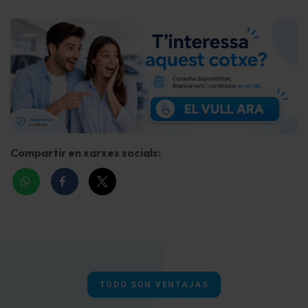
servicio básico de internet
Dispositivo manos libres con Voice-Control y
Bluetooth
Conexión USB y conexión AUX-IN
Conectores multimedia AUX-IN
Social Media Integration (Servicio online / Apps)
Compartir en xarxes socials:
ampliado Smartphone-Integración (Apple CarPlay y
Android Auto)
Conexión USB detrás
Head-up Display
Display multifunción
TODO SON VENTAJAS
Ordenador de a bordo