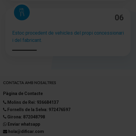
confort
Cierre centralizado
06
Cierre centralizado con Mando a distancia
Estoc procedent de vehicles del propi concessionari
Botón-start-stop
i del fabricant.
Agarraderos de la puerta ext. color carrocería
Tensor del cinturón delante
Espejo de cortesía iluminación
CONTACTA AMB NOSALTRES
Luz de lectura delante
Pàgina de Contacte
Molins de Rei: 936684137
Guantera iluminación
Fornells de la Selva: 972476597
Retrovisor interior con sistema
Girona: 872048798
antideslumbramiento autom.
Enviar whatsapp
hola@dificar.com
Inmovilizador (electrónica)