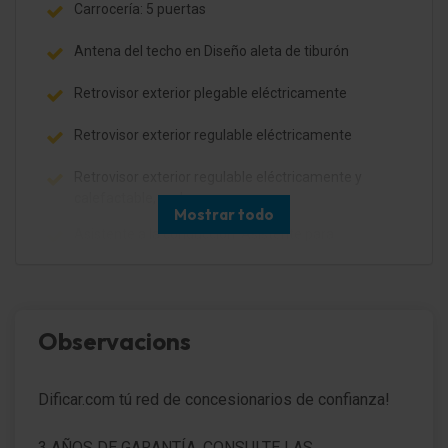
Carrocería: 5 puertas
Antena del techo en Diseño aleta de tiburón
Retrovisor exterior plegable eléctricamente
Retrovisor exterior regulable eléctricamente
Retrovisor exterior regulable eléctricamente y
calefactable, ambos
Mostrar todo
Asistente a la conducción: Asistente para
desaparcar
Asistente a la conducción: Control de cambio de
carril Plus (BSM)
Observacions
Retrovisor exterior pintado
Retrovisor exterior color carrocería
Dificar.com tú red de concesionarios de confianza!
Faro LED
3 AÑOS DE GARANTÍA, CONSULTE LAS