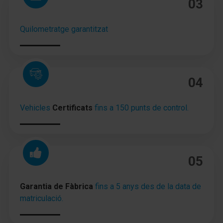
03
Airbag lateral delante
Quilometratge garantitzat
Sistema de airbag acompañante Desconectable
Reposabrazos central delante
Reposabrazos central detrás
04
Climatizador automático 2-zonas
Vehicles
Certificats
fins a 150 punts de control.
tapicería asientos: Tela
Asientos delante regulable en altura
Soporte lumbar Asiento delante izquierda
05
Respaldo del asiento trasero dividido/abatible
Garantia de Fàbrica
fins a 5 anys des de la data de
Asiento trasero plegable
matriculació.
Elevalunas eléctric. delante y detrás con Cambio-