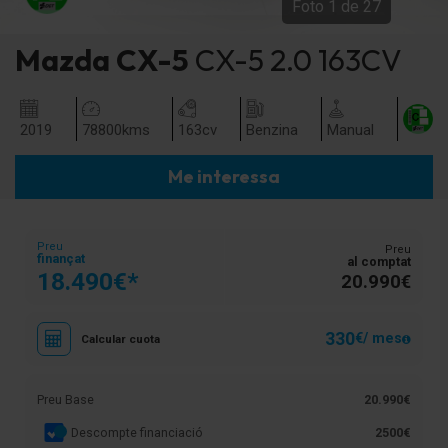
Foto
1
de
27
Mazda
CX-5
CX-5 2.0 163CV
2019
78800
kms
163
cv
Benzina
Manual
Me interessa
Preu
Preu
finançat
al comptat
18.490€*
20.990€
330
€/ mes
Calcular cuota
Preu Base
20.990€
Descompte financiació
2500€