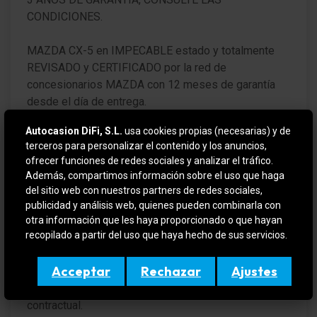
CONDICIONES.
Regulación del alcance de las luces
Intermitente en Retrovisor exterior integrad.
MAZDA CX-5 en IMPECABLE estado y totalmente
REVISADO y CERTIFICADO por la red de
Luces antiniebla LED
concesionarios MAZDA con 12 meses de garantía
desde el día de entrega.
Encendido automático de luces
Autocasion DiFi, S.L.
usa cookies propias (necesarias) y de
VEHICULO EN OFERTA SI SE FINANCIA
Asistente a la conducción: Reconocimiento de
terceros para personalizar el contenido y los anuncios,
señales de tráfico (TSR)
ofrecer funciones de redes sociales y analizar el tráfico.
Para más información contactar por teléfono o e-mail
Además, compartimos información sobre el uso que haga
Pilotos traseros LED
o si quiere verlo y probarlo sin compromiso en (
del sitio web con nuestros partners de redes sociales,
DIFIMOLINS / DIFIGIRONA ). Amplio stock en
publicidad y análisis web, quienes pueden combinarla con
Pilotos traseros cristal transparente
constante renovación, aceptamos su vehículo como
otra información que les haya proporcionado o que hayan
recopilado a partir del uso que haya hecho de sus servicios.
forma de pago.
Freno de emergencia-luz intermitente (ESS)
3. Luces de freno
Acceptar
Rechazar
Ajustes
Este anuncio no es vinculante, puede contener
errores, se muestra a titulo informativo y no
Lavafaros (Equipo lavafaros)
contractual.