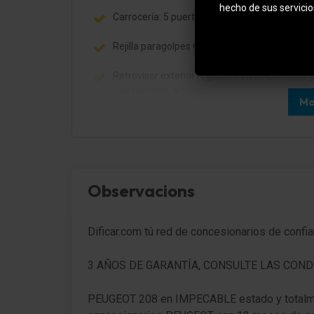
hecho de sus servicio
Carrocería: 5 puertas
Rejilla paragolpes Cromado
Retrovisor exterior regulable eléctricamente 
calefactable, ambos
Mo
Retrovisor exterior con Tapas coberteras colo
carrocería
Faro Eco-LED
Intermitente en Retrovisor exterior integrad.
Observacions
Encendido automático de luces
Dificar.com tú red de concesionarios de confi
Función automática de las luces (Coming Ho
Leaving Home)
3 AÑOS DE GARANTÍA, CONSULTE LAS COND
Luz de día LED
PEUGEOT 208 en IMPECABLE estado y totalm
Spoiler trasero