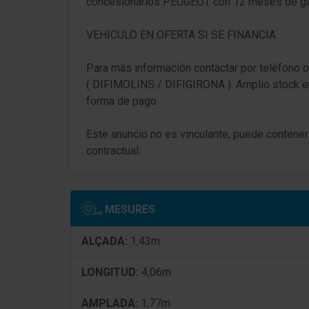
concesionarios PEUGEOT con 12 meses de gara
Parabrisas aislamiento para ruido
VEHICULO EN OFERTA SI SE FINANCIA
Luna trasera calefactable(s)
Para más información contactar por teléfono o
( DIFIMOLINS / DIFIGIRONA ). Amplio stock e
Ventanilla lateral detrás y Luna trasera
forma de pago.
oscurecidos
Sistema de audio RCC (Radio, apto para MP3
Este anuncio no es vinculante, puede contener 
contractual.
4 Altavoces
2 Altavoces detrás
MESURES
Servicio móvil Online Mirror Screen
ALÇADA:
1,43m
Indicador multifunción con pantalla en color
(DGT7C)
LONGITUD:
4,06m
Panel de instrumentos con Matrix-Display
AMPLADA:
1,77m