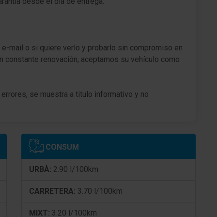
ntía desde el día de entrega.
Enchufe (enchufe 12V) en consola central
Anclajes Isofix para Asiento para niños
 e-mail o si quiere verlo y probarlo sin compromiso en
Sistema antibloqueo (ABS)
n constante renovación, aceptamos su vehículo como
Distribuidor eléctrónico de frenada
)
Freno de tambor detrás
errores, se muestra a titulo informativo y no
Asistente a la conducción: Freno de emergencia
Asistente a la conducción: Asistente activo del
freno de emergencia (Active Safety Brake)
CONSUM
Freno de estacionamiento eléctric.
URBÀ:
2.90 l/100km
Asistente a la conducción: Aviso de colisión
frontal con función del freno
CARRETERA:
3.70 l/100km
Asistente a la conducción: activo Asistente del
MIXT:
3.20 l/100km
carril (Soporte de la dirección)