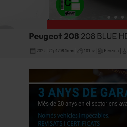
Peugeot
208
208 BLUE H
2022
47084
kms
101
cv
Benzina