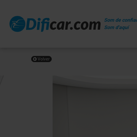
Som de confia
Som d'aquí
Volver