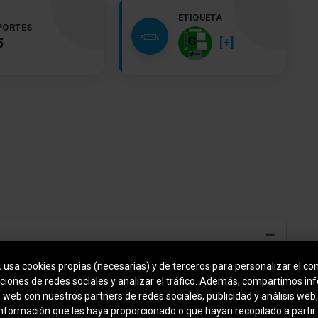
ETIQUETA
PORTES
[+]
5
.
usa cookies propias (necesarias) y de terceros para personalizar el con
Elevalunas eléctric. delante, izquierda con
ciones de redes sociales y analizar el tráfico. Además, compartimos in
Transmisor de impulsos
o web con nuestros partners de redes sociales, publicidad y análisis we
información que les haya proporcionado o que hayan recopilado a partir
Elevalunas eléctric. delante, derecha con