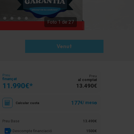
Foto
1
de
27
Venut
Preu
Preu
finançat
al comptat
11.990€*
13.490€
177
€/ mes
Calcular cuota
Preu Base
13.490€
Descompte financiació
1500€