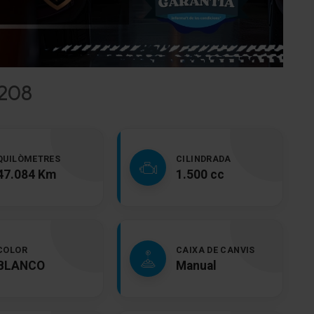
 208
QUILÒMETRES
CILINDRADA
47.084 Km
1.500 cc
COLOR
CAIXA DE CANVIS
BLANCO
Manual