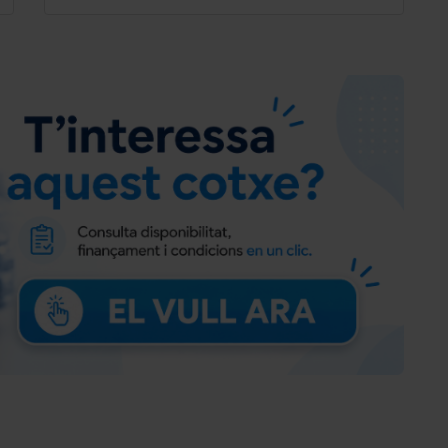
Kit reparación de neumáticos
Volante (cuero)
Volante con Palancas de cambio
Dirección asistida eléctric.
Regulación antideslizante (ASR)
Programa electrónico de estabilidad (ESP,
Bosch)
Asistente a la conducción: Asistente de subidas
Cable para la carga Green Up con Modelo 2
clavijas ("Moda" 2)
Dispositivo para carga Cargador on-board 7,4 kW
Caja de cambios 6-marcha