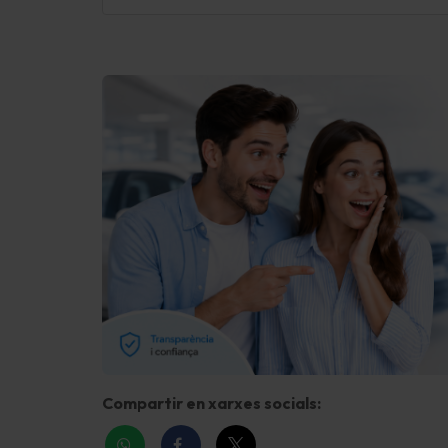
Ordenador de a bordo
Indicador de las marchas
Sistema control presión neumáticos
Control de crucero (Tempomat) incl. Sistema
limitador de velocidad
Airbag conductor/acompañante
Sistema de airbag para la cabeza detrás
Sistema de airbag para la cabeza
Airbag lateral delante
Airbag lateral detrás
Airbag acompañante Desconectable
Compartir en xarxes socials:
Aire acondicionado