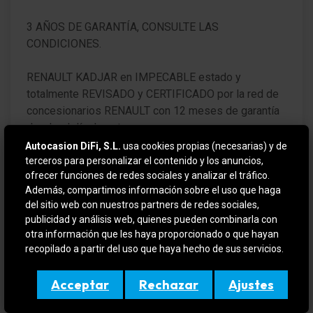
3 AÑOS DE GARANTÍA, CONSULTE LAS
CONDICIONES.
RENAULT KADJAR en IMPECABLE estado y
totalmente REVISADO y CERTIFICADO por la red de
concesionarios RENAULT con 12 meses de garantía
desde el día de entrega.
Autocasion DiFi, S.L.
usa cookies propias (necesarias) y de
VEHICULO EN OFERTA SI SE FINANCIA
terceros para personalizar el contenido y los anuncios,
ofrecer funciones de redes sociales y analizar el tráfico.
Además, compartimos información sobre el uso que haga
Para más información contactar por teléfono o e-mail
del sitio web con nuestros partners de redes sociales,
o si quiere verlo y probarlo sin compromiso en (
publicidad y análisis web, quienes pueden combinarla con
DIFIMOLINS / DIFIGIRONA ). Amplio stock en
otra información que les haya proporcionado o que hayan
constante renovación, aceptamos su vehículo como
recopilado a partir del uso que haya hecho de sus servicios.
forma de pago.
Acceptar
Rechazar
Ajustes
Este anuncio no es vinculante, puede contener
errores, se muestra a titulo informativo y no