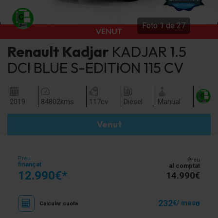
Foto
1
de
27
VENUT
Renault
Kadjar
KADJAR 1.5
DCI BLUE S-EDITION 115 CV
2019
84802
kms
117
cv
Dièsel
Manual
Venut
Preu
Preu
finançat
al comptat
12.990€*
14.990€
232
€/ mes
Calcular cuota