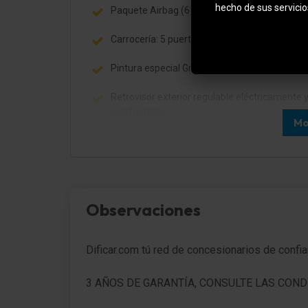
hecho de sus servicio
Paquete Airbag (6 Airbag)
Carrocería: 5 puertas
Pintura especial Gris artense Metalizado
Retrovisor exterior regulable eléctricamente 
calefactable
Mo
Retrovisor exterior regulable eléctricamente 
calefactable, ambos
Barras portaequipajes en el techo Negro
Encendido automático de luces
Observaciones
Luz de día LED
Dificar.com tú red de concesionarios de confi
Limpiaparabrisas con Sensor de lluvia
3 AÑOS DE GARANTÍA, CONSULTE LAS COND
Sistema de audio con 6 Altavoces