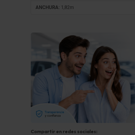
tapicería asientos: Tela Curitiba
ANCHURA:
1,82m
Asiento delante izquierda regulable en altura
Asiento trasero plegable 1/3-2/3
Asiento trasero / Respaldo plegable 1/3-2/3
(practicable)
Elevalunas eléctric. delante
Compartir en redes sociales: