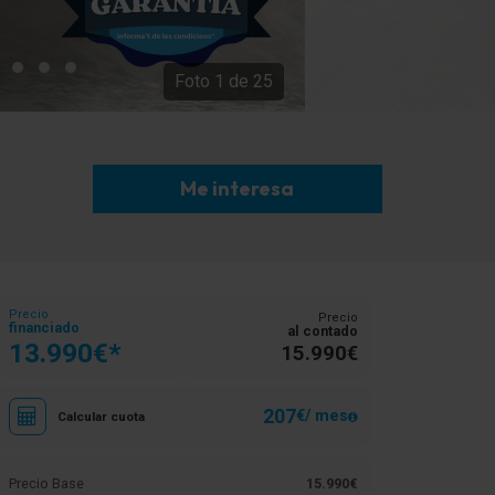
Foto
1
de
25
L
Me interesa
Precio
Precio
financiado
al contado
13.990€*
15.990€
207
€/ mes
Calcular cuota
Precio Base
15.990€