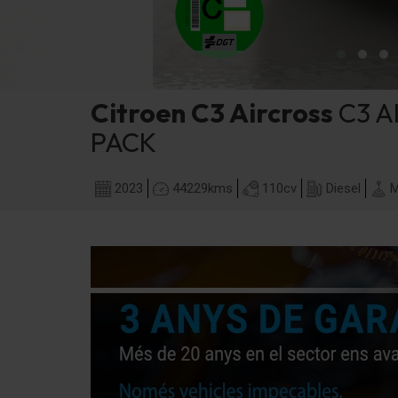
Citroen
C3 Aircross
C3 A
PACK
2023
44229
kms
110
cv
Diesel
M