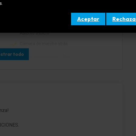
s.
Enchufe (enchufe 12V) en consola central
delante
Aceptar
Rechaza
Anclajes Isofix para Asiento para niños en
Asiento trasero
y
Cámara de marcha atrás
strar todo
Sistema antibloqueo (ABS)
y
Asistente a la conducción: Reconocimiento de
señales de tráfico
Asistente a la conducción: Reconocimiento de
señales de tráfico Plus (Control crucero y
limitador velocidad)
anza!
Asistente a la conducción: Asistente del carril
(AFIL)
ICIONES.
Llantas de aleación 6,5x16 (Matrix)