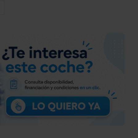
Reducción polución según norma gases escape
Euro 6d
Instalación de arranque y parada
Filtro partículas
Motor 1,5 Ltr. - 81 kW Blue-HDI FAP