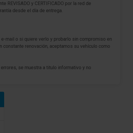
te REVISADO y CERTIFICADO por la red de
Kit reparación de neumáticos
ntía desde el día de entrega.
Volante (cuero)
Columna de dirección (Volante) Mec. regulable
altura y longitud
 e-mail o si quiere verlo y probarlo sin compromiso en
n constante renovación, aceptamos su vehículo como
Columna de dirección (Volante) regulable en
altura
Regulación antideslizante (ASR)
errores, se muestra a titulo informativo y no
Programa electrónico de estabilidad (ESP)
Tipo transmisión: Tracción delantera
Asistente a la conducción: Asistente de subidas
Batalla 2604 mm
Caja de cambios 6-marcha