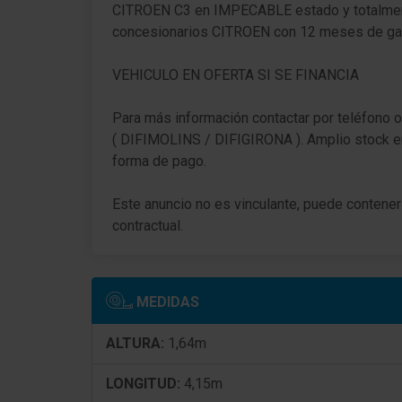
CITROEN C3 en IMPECABLE estado y totalmen
Ordenador de a bordo
concesionarios CITROEN con 12 meses de gara
Sistema de audio y navegación: Connect Nav
VEHICULO EN OFERTA SI SE FINANCIA
Sistema control presión neumáticos
Para más información contactar por teléfono o
Sistema limitador de velocidad
( DIFIMOLINS / DIFIGIRONA ). Amplio stock e
forma de pago.
Control de crucero (Tempomat) incl. Sistema
limitador de velocidad
Este anuncio no es vinculante, puede contener 
Airbag conductor/acompañante
contractual.
Sistema de airbag para la cabeza detrás
Sistema de airbag para la cabeza
MEDIDAS
Airbag lateral delante
ALTURA:
1,64m
Climatizador automático
LONGITUD:
4,15m