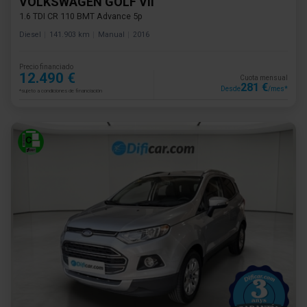
VOLKSWAGEN GOLF VII
1.6 TDI CR 110 BMT Advance 5p
Diesel
141.903 km
Manual
2016
Precio financiado
12.490 €
Cuota mensual
281 €
Desde
/mes*
*sujeto a condiciones de financiación