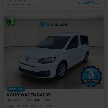
487 €
Desde
/mes*
*sujeto a condiciones de financiación
SEMINUEVO
VOLKSWAGEN CADDY
CADDY 2.0 TDI 4MOTION 122CV
Diesel
90.050 km
Manual
2021