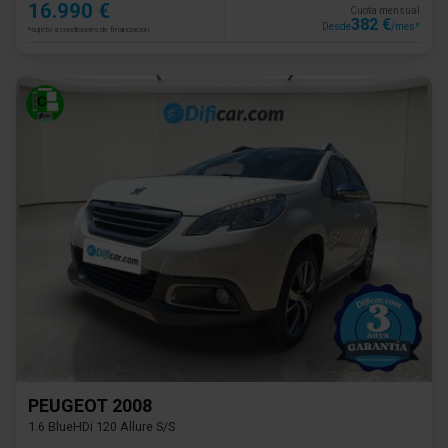
16.990 €
Cuota mensual
382 €
Desde
/mes*
*sujeto a condiciones de financiación
PEUGEOT 2008
1.6 BlueHDi 120 Allure S/S