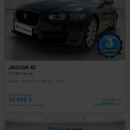
JAGUAR XE
2.0 180 Pure 4p
Diesel
138.559 km
Manual
2016
Precio financiado
10.990 €
Cuota mensual
247 €
Desde
/mes*
*sujeto a condiciones de financiación