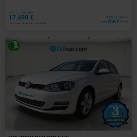
Precio financiado
17.490 €
Cuota mensual
258 €
Desde
/mes*
*sujeto a condiciones de financiación