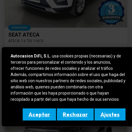
SEMINUEVO
SEAT ATECA
ATECA 1.6 TDI 116CV
Diesel
72.526 km
Manual
2020
Autocasion DiFi, S.L.
usa cookies propias (necesarias) y de
terceros para personalizar el contenido y los anuncios,
Precio financiado
16.490 €
Cuota mensual
ofrecer funciones de redes sociales y analizar el tráfico.
272 €
Desde
/mes*
*sujeto a condiciones de financiación
Además, compartimos información sobre el uso que haga del
sitio web con nuestros partners de redes sociales, publicidad y
análisis web, quienes pueden combinarla con otra
información que les haya proporcionado o que hayan
recopilado a partir del uso que haya hecho de sus servicios.
Aceptar
Rechazar
Ajustes