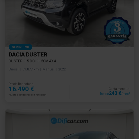
SEMINUEVO
DACIA DUSTER
DUSTER 1.5 DCI 115CV 4X4
Diesel
61.877 km
Manual
2022
Precio financiado
16.490 €
Cuota mensual
243 €
Desde
/mes*
*sujeto a condiciones de financiación