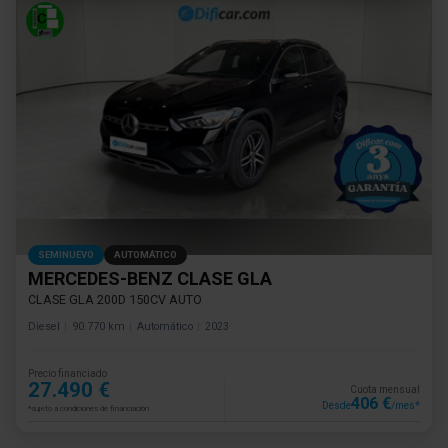
SEMINUEVO
AUTOMÁTICO
MERCEDES-BENZ CLASE GLA
CLASE GLA 200D 150CV AUTO
Diesel
90.770 km
Automático
2023
Precio financiado
27.490 €
Cuota mensual
406 €
Desde
/mes*
*sujeto a condiciones de financiación