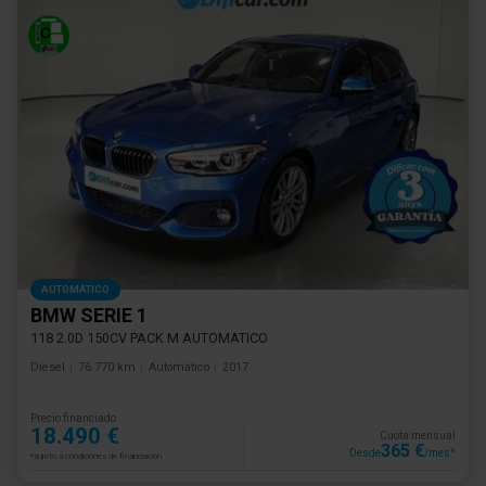
AUTOMÁTICO
BMW SERIE 1
118 2.0D 150CV PACK M AUTOMATICO
Diesel
76.770 km
Automático
2017
Precio financiado
18.490 €
Cuota mensual
365 €
Desde
/mes*
*sujeto a condiciones de financiación