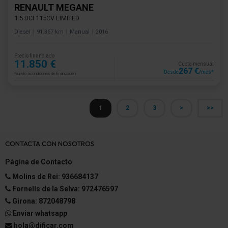
RENAULT MEGANE
1.5 DCI 115CV LIMITED
Diesel
91.367 km
Manual
2016
Precio financiado
11.850 €
Cuota mensual
267 €
Desde
/mes*
*sujeto a condiciones de financiación
1
2
3
>
>>
CONTACTA CON NOSOTROS
Página de Contacto
Molins de Rei: 936684137
Fornells de la Selva: 972476597
Girona: 872048798
Enviar whatsapp
hola@dificar.com