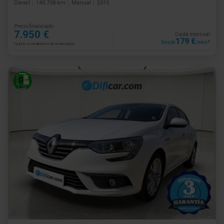
Diesel
140.758 km
Manual
2015
Precio financiado
7.950 €
Cuota mensual
179 €
Desde
/mes*
*sujeto a condiciones de financiación