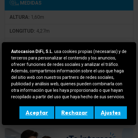
MEDIDAS
ALTURA:
1,60m
LONGITUD:
4,27m
ANCHURA:
1,80m
Autocasion DiFi, S.L.
usa cookies propias (necesarias) y de
terceros para personalizar el contenido y los anuncios,
CONSUMO
ofrecer funciones de redes sociales y analizar el tráfico.
Además, compartimos información sobre el uso que haga
URBANO:
4.90 l/100km
del sitio web con nuestros partners de redes sociales,
publicidad y análisis web, quienes pueden combinarla con
CARRETERA:
7.20 l/100km
otra información que les haya proporcionado o que hayan
recopilado a partir del uso que haya hecho de sus servicios.
MIXTO:
5.70 l/100km
Aceptar
Rechazar
Ajustes