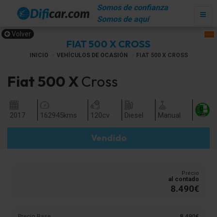
Somos de confianza
Somos de aquí
Volver
FIAT 500 X CROSS
INICIO
VEHÍCULOS DE OCASIÓN
FIAT 500 X CROSS
Fiat
500 X
Cross
2017
162945
kms
120
cv
Diesel
Manual
Vendido
Precio
al contado
8.490€
Precio Base
8.490€