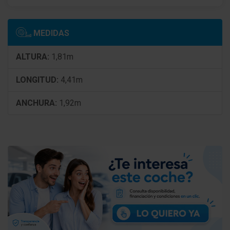
Puerta corredera derecha con Ventana
Sistema antibloqueo (ABS)
MEDIDAS
Asistente a la conducción: Freno de emergencia
ALTURA:
1,81m
Asistente a la conducción: Asistente del cambio de
carril
LONGITUD:
4,41m
Asistente a la conducción: Sensor-reconocimiento
ANCHURA:
1,92m
de cansancio
Tapacubos rueda
Volante (deportivo/cuero - 3 radios, abajo aplanado)
con Multifunción
Control de tracción electrónico
Asistente a la conducción: Asistente de subidas
(HSA, Hill Start Assist)
Batalla 2785 mm