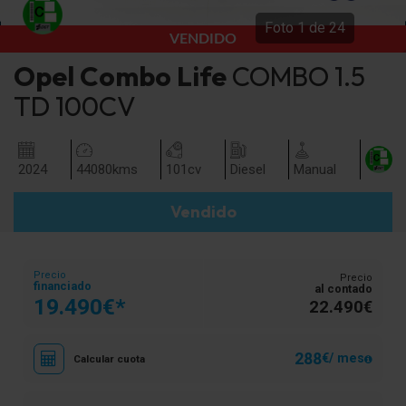
Foto
1
de
24
VENDIDO
Opel
Combo Life
COMBO 1.5
TD 100CV
2024
44080
kms
101
cv
Diesel
Manual
Vendido
Precio
Precio
financiado
al contado
19.490€*
22.490€
288
€/ mes
Calcular cuota