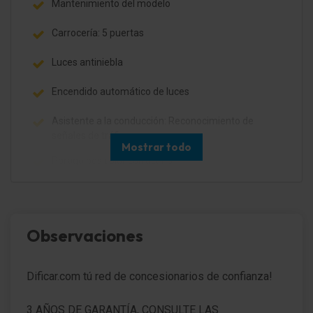
Mantenimiento del modelo
Carrocería: 5 puertas
Luces antiniebla
Encendido automático de luces
Asistente a la conducción: Reconocimiento de
señales de tráfico
Mostrar todo
Paragolpes color carrocería
DAB-Tuner (Receptor de radio digital)
Sistema de audio BT (Bluetooth-/Conector USB)
Observaciones
Mandos audio en volante
Dificar.com tú red de concesionarios de confianza!
Ordenador de a bordo
Sistema de asistencia para aparcamiento detrás
3 AÑOS DE GARANTÍA, CONSULTE LAS