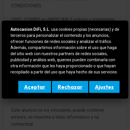
CONDICIONES.
Sistema control presión neumáticos
OPEL COMBO en IMPECABLE estado y totalmente
pantalla en color (3,5 Pulgada)
REVISADO y CERTIFICADO por la red de
Autocasion DiFi, S.L.
usa cookies propias (necesarias) y de
concesionarios OPEL con 12 meses de garantía
Airbag conductor/acompañante
terceros para personalizar el contenido y los anuncios,
desde el día de entrega.
ofrecer funciones de redes sociales y analizar el tráfico.
Sistema de airbag para la cabeza
Además, compartimos información sobre el uso que haga
del sitio web con nuestros partners de redes sociales,
VEHICULO EN OFERTA SI SE FINANCIA
Airbag lateral delante
publicidad y análisis web, quienes pueden combinarla con
otra información que les haya proporcionado o que hayan
Para más información contactar por teléfono o e-mail
Aire acondicionado
recopilado a partir del uso que haya hecho de sus servicios.
o si quiere verlo y probarlo sin compromiso en (
DIFIMOLINS / DIFIGIRONA ). Amplio stock en
Soporte lumbar Asiento delante izquierda
Aceptar
Rechazar
Ajustes
constante renovación, aceptamos su vehículo como
Cierre centralizado con Mando a distancia
forma de pago.
Portón trasero acristalado
Este anuncio no es vinculante, puede contener
errores, se muestra a titulo informativo y no
Puerta corredera izquierda con Ventana
contractual.