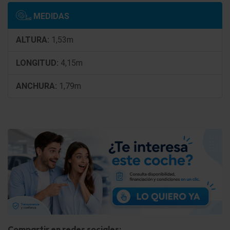
Sistema de airbag para la cabeza
MEDIDAS
Airbag lateral delante
ALTURA:
1,53m
Reposabrazos central delante con Guantera
LONGITUD:
4,15m
Techo interior Negro
ANCHURA:
1,79m
Eléctrico calefacción rápida (Quickheat)
Climatizador automático
tapicería asientos: Tela / cuero sintético
Elevalunas eléctric. delante + detrás
Cierre centralizado con Mando a distancia
llaves del vehículo (2) ambos plegable
Seguro para niños eléctric.
Compartir en redes sociales: