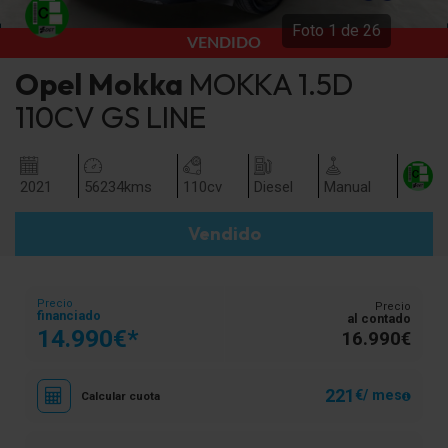
Foto
1
de
26
VENDIDO
Opel
Mokka
MOKKA 1.5D
110CV GS LINE
2021
56234
kms
110
cv
Diesel
Manual
Vendido
Precio
Precio
financiado
al contado
14.990€*
16.990€
221
€/ mes
Calcular cuota