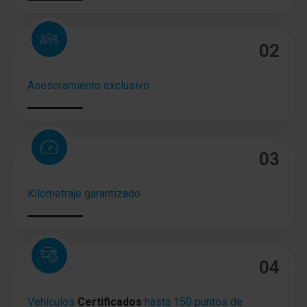
Tipo transmisión: Tracción delantera
02
Batalla 2557 mm
Caja de cambios 6-marcha
Asesoramiento exclusivo
Reducción polución según norma gases escape
Euro 6d
Sistema Start/Stop
03
Filtro partículas
Kilometraje garantizado
Motor 1,5 Ltr. - 81 kW CDTI DPF
04
Vehículos
Certificados
hasta 150 puntos de