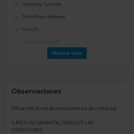
Carrocería: 5 puertas
Techo Negro diamante
Faro LED
Luces antiniebla LED
Mostrar todo
Asistente a la conducción: Asistente luz carretera
Asistente a la conducción: Reconocimiento de
señales de tráfico
Luz de día LED
Observaciones
Spoiler del techo
Dificar.com tú red de concesionarios de confianza!
Lunas atérmicas detrás tintadas (Solar-Protect)
Lunas atérmicas
3 AÑOS DE GARANTÍA, CONSULTE LAS
CONDICIONES.