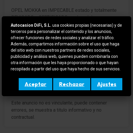
DAB-Tuner (Receptor de radio digital)
OPEL MOKKA en IMPECABLE estado y totalmente
Sistema de audio Multimedia
REVISADO y CERTIFICADO por la red de
concesionarios OPEL con 12 meses de garantía
Autocasion DiFi, S.L.
usa cookies propias (necesarias) y de
6 Altavoces
desde el día de entrega.
terceros para personalizar el contenido y los anuncios,
ofrecer funciones de redes sociales y analizar el tráfico.
Bluetooth Audio-Streaming
Además, compartimos información sobre el uso que haga
VEHICULO EN OFERTA SI SE FINANCIA
del sitio web con nuestros partners de redes sociales,
Dispositivo manos libres Bluetooth
publicidad y análisis web, quienes pueden combinarla con
Para más información contactar por teléfono o e-mail
otra información que les haya proporcionado o que hayan
Conector-USB
o si quiere verlo y probarlo sin compromiso en (
recopilado a partir del uso que haya hecho de sus servicios.
DIFIMOLINS / DIFIGIRONA ). Amplio stock en
Conector MP3 para Teléfono móvil
constante renovación, aceptamos su vehículo como
Aceptar
Rechazar
Ajustes
Conector-USB detrás (2-posiciones)
forma de pago.
pantalla en color (7 Pulgada)
Este anuncio no es vinculante, puede contener
errores, se muestra a titulo informativo y no
Pedales Aluminio
contractual.
Control de crucero (Tempomat)